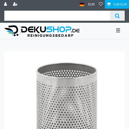
EUR
0,00 EUR
☰