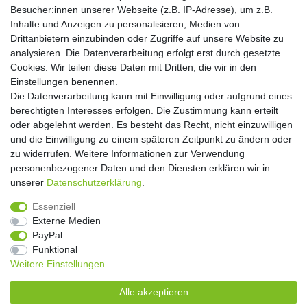
Hiermit bestätige ich, dass ich die
Daten­schutz­erklärung
gelesen habe. Meine
Besucher:innen unserer Webseite (z.B. IP-Adresse), um z.B.
Einwilligung kann ich jederzeit widerrufen.**
Inhalte und Anzeigen zu personalisieren, Medien von
Drittanbietern einzubinden oder Zugriffe auf unsere Website zu
Abonnieren
analysieren. Die Datenverarbeitung erfolgt erst durch gesetzte
Cookies. Wir teilen diese Daten mit Dritten, die wir in den
** Hierbei handelt es sich um ein Pflichtfeld.
Einstellungen benennen.
Die Datenverarbeitung kann mit Einwilligung oder aufgrund eines
Widerrufs­recht
Widerrufs­formular
Impressum
berechtigten Interesses erfolgen. Die Zustimmung kann erteilt
oder abgelehnt werden. Es besteht das Recht, nicht einzuwilligen
und die Einwilligung zu einem späteren Zeitpunkt zu ändern oder
Daten­schutz­erklärung
AGB
Kontakt
zu widerrufen. Weitere Informationen zur Verwendung
personenbezogener Daten und den Diensten erklären wir in
unserer
Daten­schutz­erklärung
.
Copyright 2016 | Dekushop.de | Alle Rechte vorbehalten. |
Essenziell
Angebote gelten nur für Industrie, Handel, Handwerk und
Externe Medien
Gewerbe. Preise zzgl. gesetzl. Mwst.
PayPal
Funktional
Weitere Einstellungen
Widerrufs­recht
Widerrufs­formular
Impressum
Alle akzeptieren