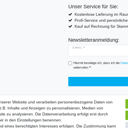
Unser Service für Sie:
Kostenlose Lieferung im Rau
Profi-Service und persönlich
Kauf auf Rechnung für Sta
Newsletteranmeldung:
E-MAIL **
Hiermit bestätige ich, dass ich die
Daten
widerrufen.**
unserer Website und verarbeiten personenbezogene Daten von
.B. Inhalte und Anzeigen zu personalisieren, Medien von
Widerrufs­formular
Impressum
Daten­schutz­erklärung
A
ite zu analysieren. Die Datenverarbeitung erfolgt erst durch
 wir in den Einstellungen benennen.
nd eines berechtigten Interesses erfolgen. Die Zustimmung kann
chte vorbehalten. | Angebote gelten nur für Industrie, Handel, Handwer