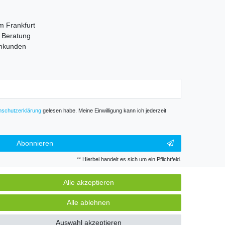
m Frankfurt
e Beratung
mmkunden
­schutz­erklärung
gelesen habe. Meine Einwilligung kann ich jederzeit
Abonnieren
** Hierbei handelt es sich um ein Pflichtfeld.
Alle akzeptieren
GB
Kontakt
Alle ablehnen
Auswahl akzeptieren
k und Gewerbe. Preise zzgl. gesetzl. Mwst.