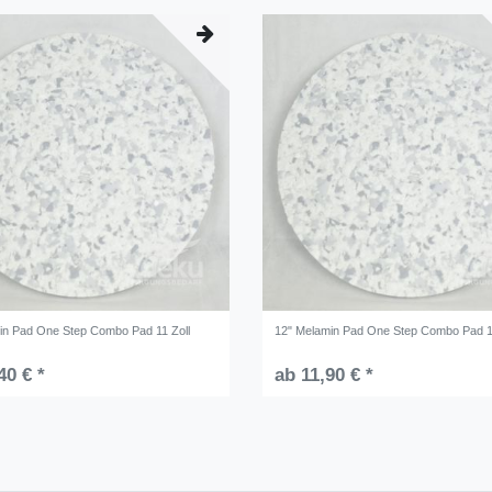
in Pad One Step Combo Pad 11 Zoll
12" Melamin Pad One Step Combo Pad 1
40 € *
ab 11,90 € *