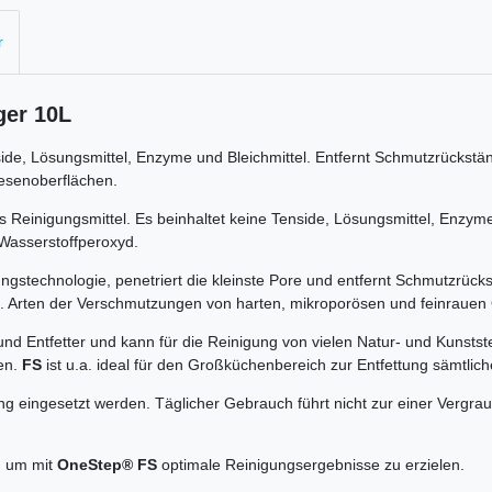
r
ger 10L
ide, Lösungsmittel, Enzyme und Bleichmittel. Entfernt Schmutzrückstän
iesenoberflächen.
es Reinigungsmittel. Es beinhaltet keine Tenside, Lösungsmittel, Enzy
e Wasserstoffperoxyd.
ngstechnologie, penetriert die kleinste Pore und entfernt Schmutzrücks
.a. Arten der Verschmutzungen von harten, mikroporösen und feinrauen
 und Entfetter und kann für die Reinigung von vielen Natur- und Kunsts
den.
FS
ist u.a. ideal für den Großküchenbereich zur Entfettung sämtlic
ng eingesetzt werden. Täglicher Gebrauch führt nicht zur einer Vergra
en um mit
OneStep® FS
optimale Reinigungsergebnisse zu erzielen.