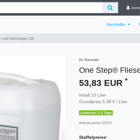
Anme
Hersteller
 und Steinreiniger 10L
Dr. Rauwald
One Step® Fliese
*
53,83 EUR
Inhalt
10
Liter
Grundpreis
5,38 € / Liter
Lieferzeit: 1-2 Tage
Artikelnummer
D3372
Staffelpreise: