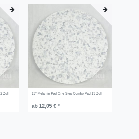
2 Zoll
13" Melamin Pad One Step Combo Pad 13 Zoll
ab 12,05 € *