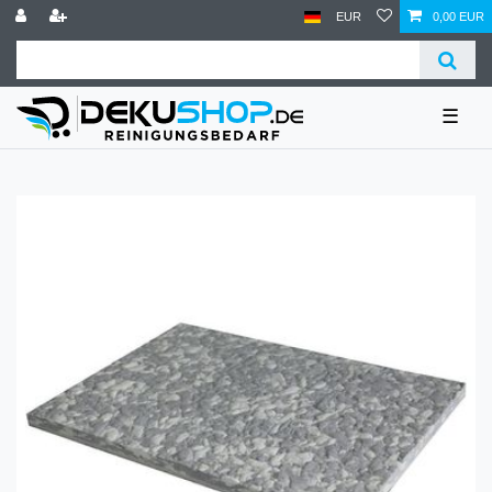
EUR
0,00 EUR
☰