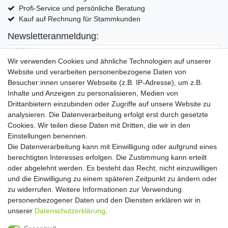
Profi-Service und persönliche Beratung
Kauf auf Rechnung für Stammkunden
Newsletteranmeldung:
E-MAIL **
Wir verwenden Cookies und ähnliche Technologien auf unserer
Website und verarbeiten personenbezogene Daten von
Hiermit bestätige ich, dass ich die
Daten­schutz­erklärung
gelesen habe. Meine
Besucher:innen unserer Webseite (z.B. IP-Adresse), um z.B.
Einwilligung kann ich jederzeit widerrufen.**
Inhalte und Anzeigen zu personalisieren, Medien von
Drittanbietern einzubinden oder Zugriffe auf unsere Website zu
Abonnieren
analysieren. Die Datenverarbeitung erfolgt erst durch gesetzte
Cookies. Wir teilen diese Daten mit Dritten, die wir in den
** Hierbei handelt es sich um ein Pflichtfeld.
Einstellungen benennen.
Die Datenverarbeitung kann mit Einwilligung oder aufgrund eines
Widerrufs­recht
Widerrufs­formular
Impressum
berechtigten Interesses erfolgen. Die Zustimmung kann erteilt
oder abgelehnt werden. Es besteht das Recht, nicht einzuwilligen
und die Einwilligung zu einem späteren Zeitpunkt zu ändern oder
Daten­schutz­erklärung
AGB
Kontakt
zu widerrufen. Weitere Informationen zur Verwendung
personenbezogener Daten und den Diensten erklären wir in
unserer
Daten­schutz­erklärung
.
Copyright 2016 | Dekushop.de | Alle Rechte vorbehalten. |