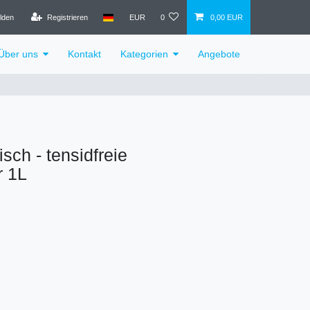
lden
Registrieren
EUR
0
0,00 EUR
Über uns
Kontakt
Kategorien
Angebote
sch - tensidfreie
r 1L