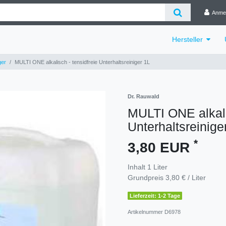
Anme
Hersteller
ger
MULTI ONE alkalisch - tensidfreie Unterhaltsreiniger 1L
Dr. Rauwald
MULTI ONE alkali
Unterhaltsreinige
*
3,80 EUR
Inhalt
1
Liter
Grundpreis
3,80 € / Liter
Lieferzeit: 1-2 Tage
Artikelnummer
D6978