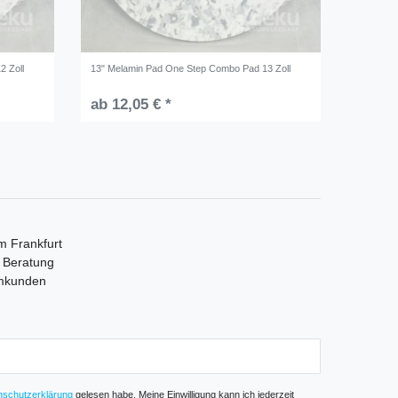
2 Zoll
13" Melamin Pad One Step Combo Pad 13 Zoll
ab 12,05 € *
m Frankfurt
e Beratung
mmkunden
­schutz­erklärung
gelesen habe. Meine Einwilligung kann ich jederzeit