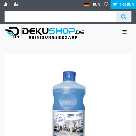
EUR
0,00 EUR
☰