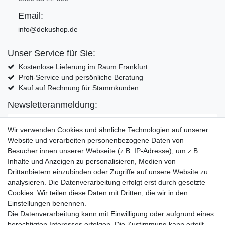
Email:
info@dekushop.de
Unser Service für Sie:
Kostenlose Lieferung im Raum Frankfurt
Profi-Service und persönliche Beratung
Kauf auf Rechnung für Stammkunden
Newsletteranmeldung:
E-MAIL **
Wir verwenden Cookies und ähnliche Technologien auf unserer
Website und verarbeiten personenbezogene Daten von
Hiermit bestätige ich, dass ich die
Daten­schutz­erklärung
gelesen habe. Meine
Besucher:innen unserer Webseite (z.B. IP-Adresse), um z.B.
Einwilligung kann ich jederzeit widerrufen.**
Inhalte und Anzeigen zu personalisieren, Medien von
Drittanbietern einzubinden oder Zugriffe auf unsere Website zu
Abonnieren
analysieren. Die Datenverarbeitung erfolgt erst durch gesetzte
Cookies. Wir teilen diese Daten mit Dritten, die wir in den
** Hierbei handelt es sich um ein Pflichtfeld.
Einstellungen benennen.
Die Datenverarbeitung kann mit Einwilligung oder aufgrund eines
Widerrufs­recht
Widerrufs­formular
Impressum
berechtigten Interesses erfolgen. Die Zustimmung kann erteilt