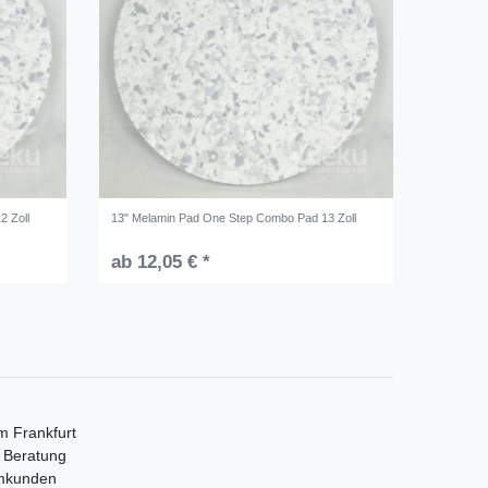
2 Zoll
13" Melamin Pad One Step Combo Pad 13 Zoll
ab 12,05 € *
m Frankfurt
e Beratung
mmkunden