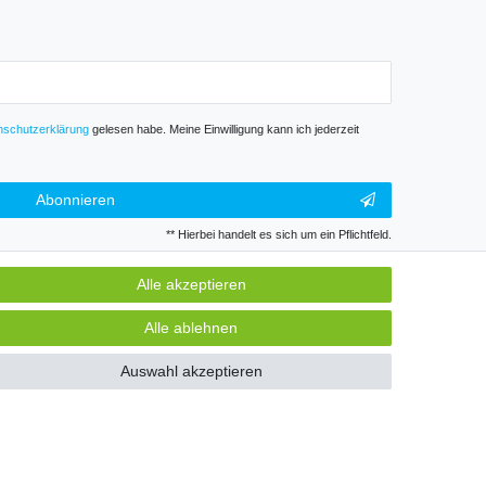
­schutz­erklärung
gelesen habe. Meine Einwilligung kann ich jederzeit
Abonnieren
** Hierbei handelt es sich um ein Pflichtfeld.
Alle akzeptieren
GB
Kontakt
Alle ablehnen
Auswahl akzeptieren
k und Gewerbe. Preise zzgl. gesetzl. Mwst.
GB
Kontakt