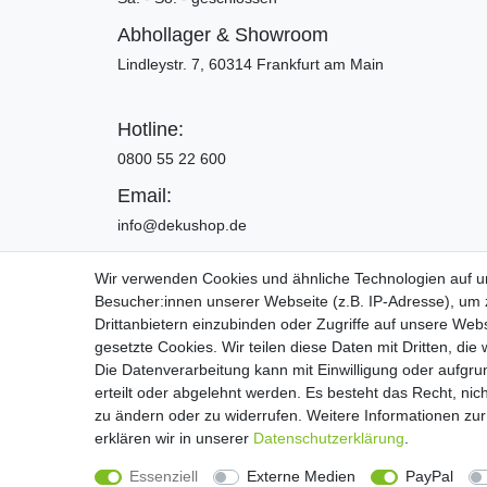
Abhollager & Showroom
Lindleystr. 7, 60314 Frankfurt am Main
Hotline:
0800 55 22 600
Email:
info@dekushop.de
Wir verwenden Cookies und ähnliche Technologien auf 
Besucher:innen unserer Webseite (z.B. IP-Adresse), um z
Widerrufs­recht
Drittanbietern einzubinden oder Zugriffe auf unsere Webs
gesetzte Cookies. Wir teilen diese Daten mit Dritten, die
Die Datenverarbeitung kann mit Einwilligung oder aufgru
Copyright 2016 | Dekushop.de | Alle Re
erteilt oder abgelehnt werden. Es besteht das Recht, nich
zu ändern oder zu widerrufen. Weitere Informationen 
erklären wir in unserer
Daten­schutz­erklärung
.
Widerrufs­recht
Essenziell
Externe Medien
PayPal