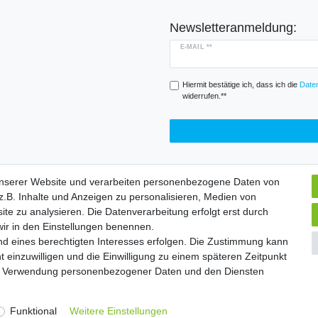
Newsletteranmeldung:
E-MAIL **
Hiermit bestätige ich, dass ich die
Daten
widerrufen.**
unserer Website und verarbeiten personenbezogene Daten von
.B. Inhalte und Anzeigen zu personalisieren, Medien von
Widerrufs­formular
Impressum
Daten­schutz­erklärung
A
ite zu analysieren. Die Datenverarbeitung erfolgt erst durch
 wir in den Einstellungen benennen.
nd eines berechtigten Interesses erfolgen. Die Zustimmung kann
chte vorbehalten. | Angebote gelten nur für Industrie, Handel, Handwer
t einzuwilligen und die Einwilligung zu einem späteren Zeitpunkt
zur Verwendung personenbezogener Daten und den Diensten
Widerrufs­formular
Impressum
Daten­schutz­erklärung
A
Funktional
Weitere Einstellungen