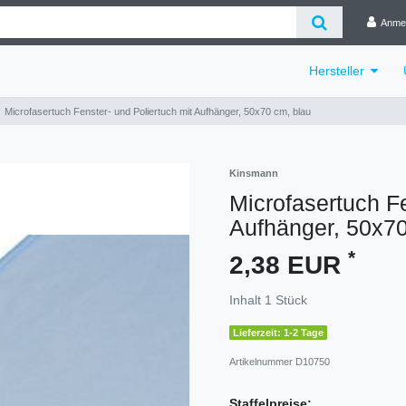
Anme
Hersteller
Microfasertuch Fenster- und Poliertuch mit Aufhänger, 50x70 cm, blau
Kinsmann
Microfasertuch Fe
Aufhänger, 50x70
*
2,38 EUR
Inhalt
1
Stück
Lieferzeit: 1-2 Tage
Artikelnummer
D10750
Staffelpreise: