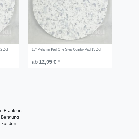
2 Zoll
13" Melamin Pad One Step Combo Pad 13 Zoll
ab 12,05 € *
m Frankfurt
e Beratung
mmkunden