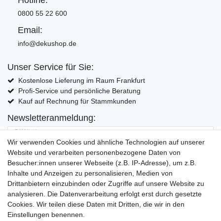
0800 55 22 600
Email:
info@dekushop.de
Unser Service für Sie:
Kostenlose Lieferung im Raum Frankfurt
Profi-Service und persönliche Beratung
Kauf auf Rechnung für Stammkunden
Newsletteranmeldung:
E-MAIL **
Wir verwenden Cookies und ähnliche Technologien auf unserer
Website und verarbeiten personenbezogene Daten von
Hiermit bestätige ich, dass ich die
Daten­schutz­erklärung
gelesen habe. Meine
Besucher:innen unserer Webseite (z.B. IP-Adresse), um z.B.
Einwilligung kann ich jederzeit widerrufen.**
Inhalte und Anzeigen zu personalisieren, Medien von
Drittanbietern einzubinden oder Zugriffe auf unsere Website zu
Abonnieren
analysieren. Die Datenverarbeitung erfolgt erst durch gesetzte
Cookies. Wir teilen diese Daten mit Dritten, die wir in den
** Hierbei handelt es sich um ein Pflichtfeld.
Einstellungen benennen.