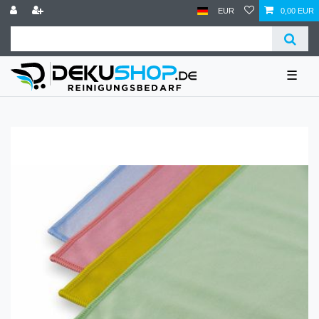
EUR
0,00 EUR
☰