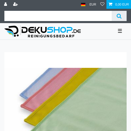
EUR
0,00 EUR
☰