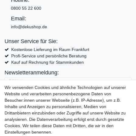
0800 55 22 600
Email:
info@dekushop.de
Unser Service für Sie:
Kostenlose Lieferung im Raum Frankfurt
Profi-Service und persönliche Beratung
Kauf auf Rechnung für Stammkunden
Newsletteranmeldung:
E-MAIL **
Wir verwenden Cookies und ähnliche Technologien auf unserer
Website und verarbeiten personenbezogene Daten von
Hiermit bestätige ich, dass ich die
Daten­schutz­erklärung
gelesen habe. Meine
Besucher:innen unserer Webseite (z.B. IP-Adresse), um z.B.
Einwilligung kann ich jederzeit widerrufen.**
Inhalte und Anzeigen zu personalisieren, Medien von
Drittanbietern einzubinden oder Zugriffe auf unsere Website zu
Abonnieren
analysieren. Die Datenverarbeitung erfolgt erst durch gesetzte
Cookies. Wir teilen diese Daten mit Dritten, die wir in den
** Hierbei handelt es sich um ein Pflichtfeld.
Einstellungen benennen.