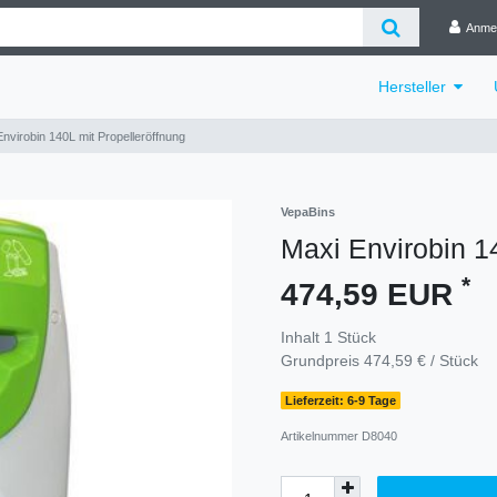
Anme
Hersteller
nvirobin 140L mit Propelleröffnung
VepaBins
Maxi Envirobin 1
*
474,59 EUR
Inhalt
1
Stück
Grundpreis
474,59 € / Stück
Lieferzeit: 6-9 Tage
Artikelnummer
D8040