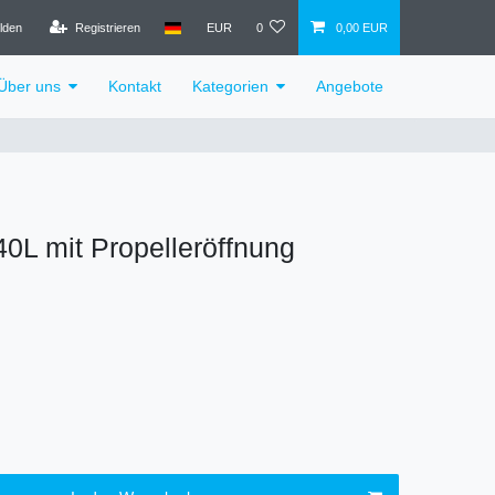
lden
Registrieren
EUR
0
0,00 EUR
Über uns
Kontakt
Kategorien
Angebote
40L mit Propelleröffnung