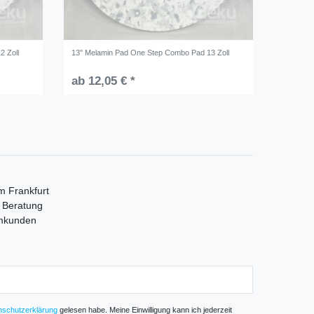
2 Zoll
13" Melamin Pad One Step Combo Pad 13 Zoll
ab 12,05 € *
m Frankfurt
e Beratung
mmkunden
­schutz­erklärung
gelesen habe. Meine Einwilligung kann ich jederzeit