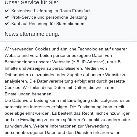
Unser Service für Sie:
Kostenlose Lieferung im Raum Frankfurt
Profi-Service und persönliche Beratung
Kauf auf Rechnung für Stammkunden
Newsletteranmeldung:
E-MAIL **
Wir verwenden Cookies und ähnliche Technologien auf unserer
Website und verarbeiten personenbezogene Daten von
Hiermit bestätige ich, dass ich die
Daten­schutz­erklärung
gelesen habe. Meine
Besucher:innen unserer Webseite (z.B. IP-Adresse), um z.B.
Einwilligung kann ich jederzeit widerrufen.**
Inhalte und Anzeigen zu personalisieren, Medien von
Drittanbietern einzubinden oder Zugriffe auf unsere Website zu
Abonnieren
analysieren. Die Datenverarbeitung erfolgt erst durch gesetzte
Cookies. Wir teilen diese Daten mit Dritten, die wir in den
** Hierbei handelt es sich um ein Pflichtfeld.
Einstellungen benennen.
Die Datenverarbeitung kann mit Einwilligung oder aufgrund eines
Widerrufs­recht
Widerrufs­formular
Impressum
berechtigten Interesses erfolgen. Die Zustimmung kann erteilt
oder abgelehnt werden. Es besteht das Recht, nicht einzuwilligen
und die Einwilligung zu einem späteren Zeitpunkt zu ändern oder
Daten­schutz­erklärung
AGB
Kontakt
zu widerrufen. Weitere Informationen zur Verwendung
personenbezogener Daten und den Diensten erklären wir in