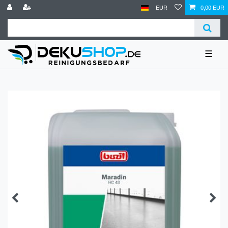
EUR
0,00 EUR
☰