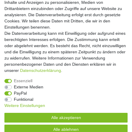
Inhalte und Anzeigen zu personalisieren, Medien von
Drittanbietern einzubinden oder Zugriffe auf unsere Website zu
Abonnieren
analysieren. Die Datenverarbeitung erfolgt erst durch gesetzte
Cookies. Wir teilen diese Daten mit Dritten, die wir in den
** Hierbei handelt es sich um ein Pflichtfeld.
Einstellungen benennen.
Die Datenverarbeitung kann mit Einwilligung oder aufgrund eines
Widerrufs­recht
Widerrufs­formular
Impressum
berechtigten Interesses erfolgen. Die Zustimmung kann erteilt
oder abgelehnt werden. Es besteht das Recht, nicht einzuwilligen
und die Einwilligung zu einem späteren Zeitpunkt zu ändern oder
Daten­schutz­erklärung
AGB
Kontakt
zu widerrufen. Weitere Informationen zur Verwendung
personenbezogener Daten und den Diensten erklären wir in
unserer
Daten­schutz­erklärung
.
Copyright 2016 | Dekushop.de | Alle Rechte vorbehalten. |
Essenziell
Angebote gelten nur für Industrie, Handel, Handwerk und
Externe Medien
Gewerbe. Preise zzgl. gesetzl. Mwst.
PayPal
Funktional
Weitere Einstellungen
Widerrufs­recht
Widerrufs­formular
Impressum
Alle akzeptieren
Daten­schutz­erklärung
AGB
Kontakt
Alle ablehnen