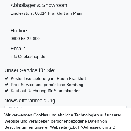
Abhollager & Showroom
Lindleystr. 7, 60314 Frankfurt am Main
Hotline:
0800 55 22 600
Email:
info@dekushop.de
Unser Service für Sie:
Kostenlose Lieferung im Raum Frankfurt
Profi-Service und persönliche Beratung
Kauf auf Rechnung für Stammkunden
Newsletteranmeldung:
E-MAIL **
Wir verwenden Cookies und ähnliche Technologien auf unserer
Website und verarbeiten personenbezogene Daten von
Hiermit bestätige ich, dass ich die
Daten­schutz­erklärung
gelesen habe. Meine
Besucher:innen unserer Webseite (z.B. IP-Adresse), um z.B.
Einwilligung kann ich jederzeit widerrufen.**