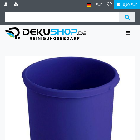
EUR
0,00 EUR
☰