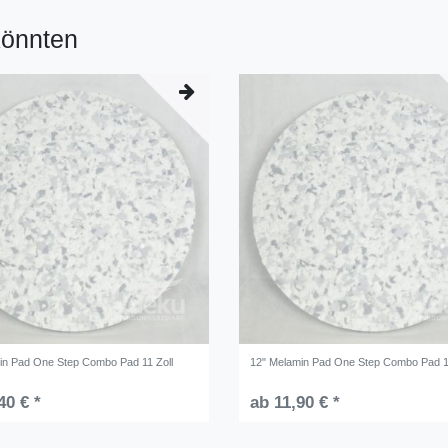
könnten
in Pad One Step Combo Pad 11 Zoll
12" Melamin Pad One Step Combo Pad 1
40 € *
ab 11,90 € *