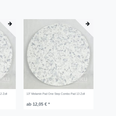
2 Zoll
13" Melamin Pad One Step Combo Pad 13 Zoll
ab 12,05 € *