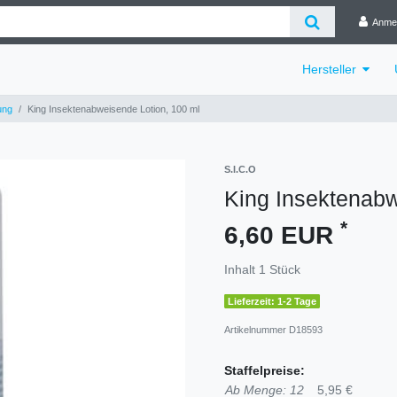
Anme
Hersteller
ung
King Insektenabweisende Lotion, 100 ml
S.I.C.O
King Insektenabw
*
6,60 EUR
Inhalt
1
Stück
Lieferzeit: 1-2 Tage
Artikelnummer
D18593
Staffelpreise:
Ab Menge: 12
5,95 €