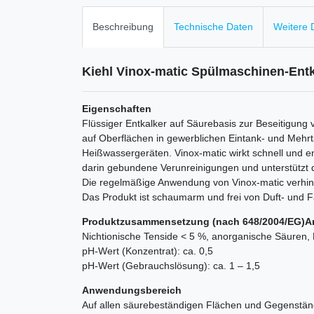
Beschreibung
Technische Daten
Weitere D
Kiehl Vinox-matic Spülmaschinen-Entkal
Eigenschaften
Flüssiger Entkalker auf Säurebasis zur Beseitigun
auf Oberflächen in gewerblichen Eintank- und Mehr
Heißwassergeräten. Vinox-matic wirkt schnell und e
darin gebundene Verunreinigungen und unterstützt d
Die regelmäßige Anwendung von Vinox-matic verhind
Das Produkt ist schaumarm und frei von Duft- und F
Produktzusammensetzung (nach 648/2004/EG)
A
Nichtionische Tenside < 5 %, anorganische Säuren, K
pH-Wert (Konzentrat): ca. 0,5
pH-Wert (Gebrauchslösung): ca. 1 – 1,5
Anwendungsbereich
Auf allen säurebeständigen Flächen und Gegenständ