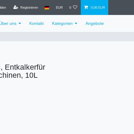
lden
Registrieren
EUR
0
0,00 EUR
Über uns
Kontakt
Kategorien
Angebote
, Entkalkerfür
chinen, 10L