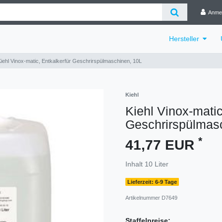
Anme
Hersteller
Kiehl Vinox-matic, Entkalkerfür Geschrirspülmaschinen, 10L
Kiehl
Kiehl Vinox-matic
Geschrirspülmas
*
41,77 EUR
Inhalt
10
Liter
Lieferzeit: 6-9 Tage
Artikelnummer
D7649
Staffelpreise: