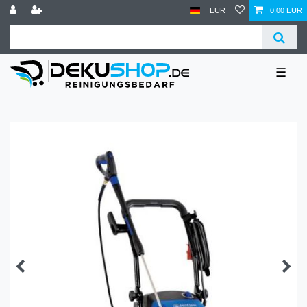
EUR
0,00 EUR
☰