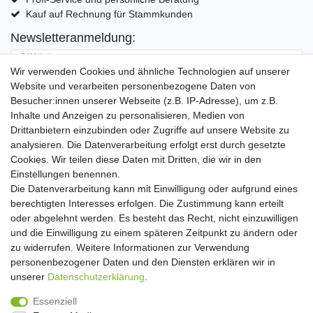
Kauf auf Rechnung für Stammkunden
Newsletteranmeldung:
E-MAIL **
Wir verwenden Cookies und ähnliche Technologien auf unserer
Website und verarbeiten personenbezogene Daten von
Hiermit bestätige ich, dass ich die
Daten­schutz­erklärung
gelesen habe. Meine
Besucher:innen unserer Webseite (z.B. IP-Adresse), um z.B.
Einwilligung kann ich jederzeit widerrufen.**
Inhalte und Anzeigen zu personalisieren, Medien von
Drittanbietern einzubinden oder Zugriffe auf unsere Website zu
Abonnieren
analysieren. Die Datenverarbeitung erfolgt erst durch gesetzte
Cookies. Wir teilen diese Daten mit Dritten, die wir in den
** Hierbei handelt es sich um ein Pflichtfeld.
Einstellungen benennen.
Die Datenverarbeitung kann mit Einwilligung oder aufgrund eines
Widerrufs­recht
Widerrufs­formular
Impressum
berechtigten Interesses erfolgen. Die Zustimmung kann erteilt
oder abgelehnt werden. Es besteht das Recht, nicht einzuwilligen
und die Einwilligung zu einem späteren Zeitpunkt zu ändern oder
Daten­schutz­erklärung
AGB
Kontakt
zu widerrufen. Weitere Informationen zur Verwendung
personenbezogener Daten und den Diensten erklären wir in
unserer
Daten­schutz­erklärung
.
Copyright 2016 | Dekushop.de | Alle Rechte vorbehalten. |
Essenziell
Angebote gelten nur für Industrie, Handel, Handwerk und