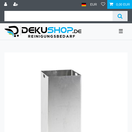
EUR
0,00 EUR
☰