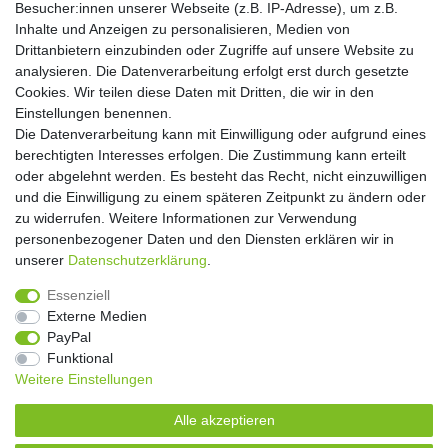
Besucher:innen unserer Webseite (z.B. IP-Adresse), um z.B.
Einwilligung kann ich jederzeit widerrufen.**
Inhalte und Anzeigen zu personalisieren, Medien von
Drittanbietern einzubinden oder Zugriffe auf unsere Website zu
Abonnieren
analysieren. Die Datenverarbeitung erfolgt erst durch gesetzte
Cookies. Wir teilen diese Daten mit Dritten, die wir in den
** Hierbei handelt es sich um ein Pflichtfeld.
Einstellungen benennen.
Die Datenverarbeitung kann mit Einwilligung oder aufgrund eines
Widerrufs­recht
Widerrufs­formular
Impressum
berechtigten Interesses erfolgen. Die Zustimmung kann erteilt
oder abgelehnt werden. Es besteht das Recht, nicht einzuwilligen
und die Einwilligung zu einem späteren Zeitpunkt zu ändern oder
Daten­schutz­erklärung
AGB
Kontakt
zu widerrufen. Weitere Informationen zur Verwendung
personenbezogener Daten und den Diensten erklären wir in
unserer
Daten­schutz­erklärung
.
Copyright 2016 | Dekushop.de | Alle Rechte vorbehalten. |
Essenziell
Angebote gelten nur für Industrie, Handel, Handwerk und
Externe Medien
Gewerbe. Preise zzgl. gesetzl. Mwst.
PayPal
Funktional
Weitere Einstellungen
Widerrufs­recht
Widerrufs­formular
Impressum
Alle akzeptieren
Daten­schutz­erklärung
AGB
Kontakt