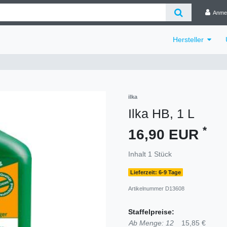
Anme
Hersteller
ilka
Ilka HB, 1 L
*
16,90 EUR
Inhalt
1
Stück
Lieferzeit: 6-9 Tage
Artikelnummer
D13608
Staffelpreise:
Ab Menge: 12
15,85 €