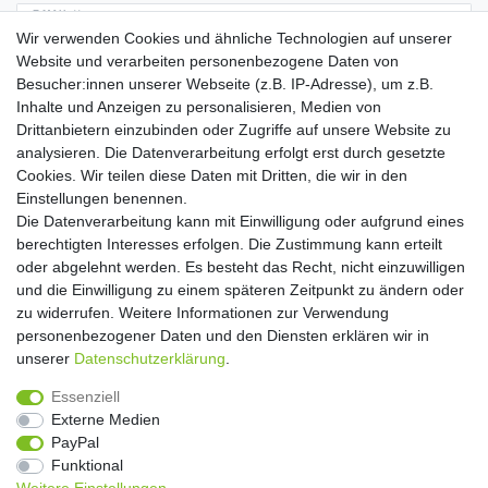
E-MAIL **
Wir verwenden Cookies und ähnliche Technologien auf unserer
Website und verarbeiten personenbezogene Daten von
Hiermit bestätige ich, dass ich die
Daten­schutz­erklärung
gelesen habe. Meine
Besucher:innen unserer Webseite (z.B. IP-Adresse), um z.B.
Einwilligung kann ich jederzeit widerrufen.**
Inhalte und Anzeigen zu personalisieren, Medien von
Drittanbietern einzubinden oder Zugriffe auf unsere Website zu
Abonnieren
analysieren. Die Datenverarbeitung erfolgt erst durch gesetzte
Cookies. Wir teilen diese Daten mit Dritten, die wir in den
** Hierbei handelt es sich um ein Pflichtfeld.
Einstellungen benennen.
Die Datenverarbeitung kann mit Einwilligung oder aufgrund eines
Widerrufs­recht
Widerrufs­formular
Impressum
berechtigten Interesses erfolgen. Die Zustimmung kann erteilt
oder abgelehnt werden. Es besteht das Recht, nicht einzuwilligen
und die Einwilligung zu einem späteren Zeitpunkt zu ändern oder
Daten­schutz­erklärung
AGB
Kontakt
zu widerrufen. Weitere Informationen zur Verwendung
personenbezogener Daten und den Diensten erklären wir in
unserer
Daten­schutz­erklärung
.
Copyright 2016 | Dekushop.de | Alle Rechte vorbehalten. |
Essenziell
Angebote gelten nur für Industrie, Handel, Handwerk und
Externe Medien
Gewerbe. Preise zzgl. gesetzl. Mwst.
PayPal
Funktional