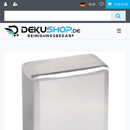
EUR
0,00 EUR
☰