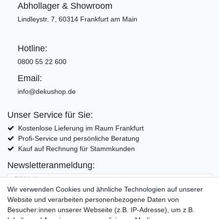
Abhollager & Showroom
Lindleystr. 7, 60314 Frankfurt am Main
Hotline:
0800 55 22 600
Email:
info@dekushop.de
Unser Service für Sie:
Kostenlose Lieferung im Raum Frankfurt
Profi-Service und persönliche Beratung
Kauf auf Rechnung für Stammkunden
Newsletteranmeldung:
E-MAIL **
Wir verwenden Cookies und ähnliche Technologien auf unserer
Website und verarbeiten personenbezogene Daten von
Hiermit bestätige ich, dass ich die
Daten­schutz­erklärung
gelesen habe. Meine
Besucher:innen unserer Webseite (z.B. IP-Adresse), um z.B.
Einwilligung kann ich jederzeit widerrufen.**