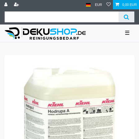
EUR
0,00 EUR
☰