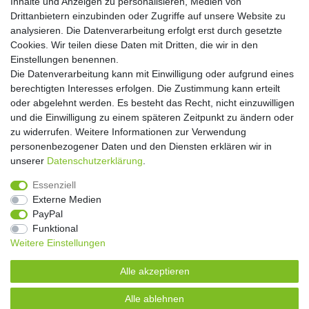
Inhalte und Anzeigen zu personalisieren, Medien von
Drittanbietern einzubinden oder Zugriffe auf unsere Website zu
Abonnieren
analysieren. Die Datenverarbeitung erfolgt erst durch gesetzte
Cookies. Wir teilen diese Daten mit Dritten, die wir in den
** Hierbei handelt es sich um ein Pflichtfeld.
Einstellungen benennen.
Die Datenverarbeitung kann mit Einwilligung oder aufgrund eines
Widerrufs­recht
Widerrufs­formular
Impressum
berechtigten Interesses erfolgen. Die Zustimmung kann erteilt
oder abgelehnt werden. Es besteht das Recht, nicht einzuwilligen
und die Einwilligung zu einem späteren Zeitpunkt zu ändern oder
Daten­schutz­erklärung
AGB
Kontakt
zu widerrufen. Weitere Informationen zur Verwendung
personenbezogener Daten und den Diensten erklären wir in
unserer
Daten­schutz­erklärung
.
Copyright 2016 | Dekushop.de | Alle Rechte vorbehalten. |
Essenziell
Angebote gelten nur für Industrie, Handel, Handwerk und
Externe Medien
Gewerbe. Preise zzgl. gesetzl. Mwst.
PayPal
Funktional
Weitere Einstellungen
Widerrufs­recht
Widerrufs­formular
Impressum
Alle akzeptieren
Daten­schutz­erklärung
AGB
Kontakt
Alle ablehnen