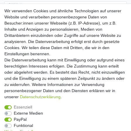
E-MAIL **
Wir verwenden Cookies und ähnliche Technologien auf unserer
Website und verarbeiten personenbezogene Daten von
Hiermit bestätige ich, dass ich die
Daten­schutz­erklärung
gelesen habe. Meine
Besucher:innen unserer Webseite (z.B. IP-Adresse), um z.B.
Einwilligung kann ich jederzeit widerrufen.**
Inhalte und Anzeigen zu personalisieren, Medien von
Drittanbietern einzubinden oder Zugriffe auf unsere Website zu
Abonnieren
analysieren. Die Datenverarbeitung erfolgt erst durch gesetzte
Cookies. Wir teilen diese Daten mit Dritten, die wir in den
** Hierbei handelt es sich um ein Pflichtfeld.
Einstellungen benennen.
Die Datenverarbeitung kann mit Einwilligung oder aufgrund eines
Widerrufs­recht
Widerrufs­formular
Impressum
berechtigten Interesses erfolgen. Die Zustimmung kann erteilt
oder abgelehnt werden. Es besteht das Recht, nicht einzuwilligen
und die Einwilligung zu einem späteren Zeitpunkt zu ändern oder
Daten­schutz­erklärung
AGB
Kontakt
zu widerrufen. Weitere Informationen zur Verwendung
personenbezogener Daten und den Diensten erklären wir in
unserer
Daten­schutz­erklärung
.
Copyright 2016 | Dekushop.de | Alle Rechte vorbehalten. |
Essenziell
Angebote gelten nur für Industrie, Handel, Handwerk und
Externe Medien
Gewerbe. Preise zzgl. gesetzl. Mwst.
PayPal
Funktional