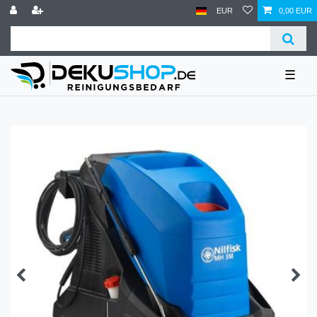
EUR
0,00 EUR
☰