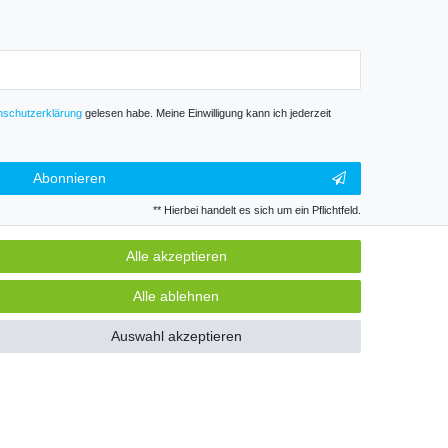
­schutz­erklärung
gelesen habe. Meine Einwilligung kann ich jederzeit
Abonnieren
** Hierbei handelt es sich um ein Pflichtfeld.
Alle akzeptieren
GB
Kontakt
Alle ablehnen
Auswahl akzeptieren
k und Gewerbe. Preise zzgl. gesetzl. Mwst.
GB
Kontakt