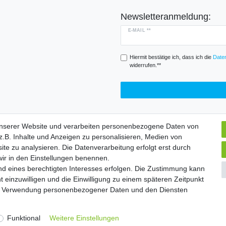
Newsletteranmeldung:
E-MAIL **
Hiermit bestätige ich, dass ich die
Daten
widerrufen.**
unserer Website und verarbeiten personenbezogene Daten von
.B. Inhalte und Anzeigen zu personalisieren, Medien von
Widerrufs­formular
Impressum
Daten­schutz­erklärung
A
ite zu analysieren. Die Datenverarbeitung erfolgt erst durch
 wir in den Einstellungen benennen.
nd eines berechtigten Interesses erfolgen. Die Zustimmung kann
chte vorbehalten. | Angebote gelten nur für Industrie, Handel, Handwer
t einzuwilligen und die Einwilligung zu einem späteren Zeitpunkt
zur Verwendung personenbezogener Daten und den Diensten
Widerrufs­formular
Impressum
Daten­schutz­erklärung
A
Funktional
Weitere Einstellungen