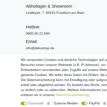
Abhollager & Showroom
Lindleystr. 7, 60314 Frankfurt am Main
Hotline:
0800 55 22 600
Email:
info@dekushop.de
Wir verwenden Cookies und ähnliche Technologien auf 
Besucher:innen unserer Webseite (z.B. IP-Adresse), um z
Widerrufs­recht
Drittanbietern einzubinden oder Zugriffe auf unsere Webs
gesetzte Cookies. Wir teilen diese Daten mit Dritten, die
Die Datenverarbeitung kann mit Einwilligung oder aufgru
Copyright 2016 | Dekushop.de | Alle Re
erteilt oder abgelehnt werden. Es besteht das Recht, nich
zu ändern oder zu widerrufen. Weitere Informationen 
erklären wir in unserer
Daten­schutz­erklärung
.
Widerrufs­recht
Essenziell
Externe Medien
PayPal