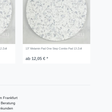
2 Zoll
13" Melamin Pad One Step Combo Pad 13 Zoll
ab 12,05 € *
m Frankfurt
e Beratung
mmkunden