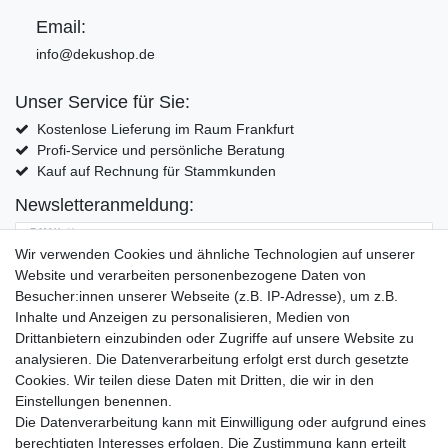
Email:
info@dekushop.de
Unser Service für Sie:
Kostenlose Lieferung im Raum Frankfurt
Profi-Service und persönliche Beratung
Kauf auf Rechnung für Stammkunden
Newsletteranmeldung:
E-MAIL **
Wir verwenden Cookies und ähnliche Technologien auf unserer
Website und verarbeiten personenbezogene Daten von
Hiermit bestätige ich, dass ich die
Daten­schutz­erklärung
gelesen habe. Meine
Besucher:innen unserer Webseite (z.B. IP-Adresse), um z.B.
Einwilligung kann ich jederzeit widerrufen.**
Inhalte und Anzeigen zu personalisieren, Medien von
Drittanbietern einzubinden oder Zugriffe auf unsere Website zu
Abonnieren
analysieren. Die Datenverarbeitung erfolgt erst durch gesetzte
Cookies. Wir teilen diese Daten mit Dritten, die wir in den
** Hierbei handelt es sich um ein Pflichtfeld.
Einstellungen benennen.
Die Datenverarbeitung kann mit Einwilligung oder aufgrund eines
Widerrufs­recht
Widerrufs­formular
Impressum
berechtigten Interesses erfolgen. Die Zustimmung kann erteilt