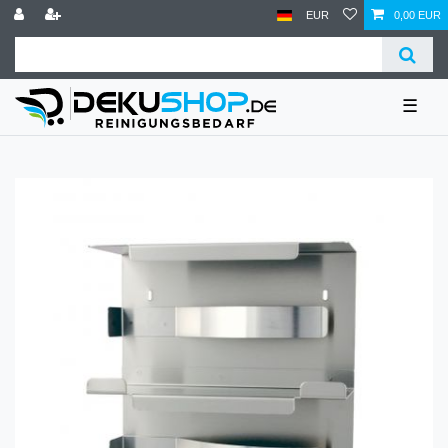
EUR
0,00 EUR
☰