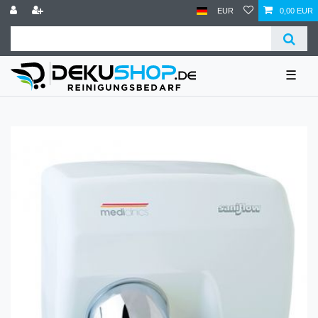
EUR
0,00 EUR
☰