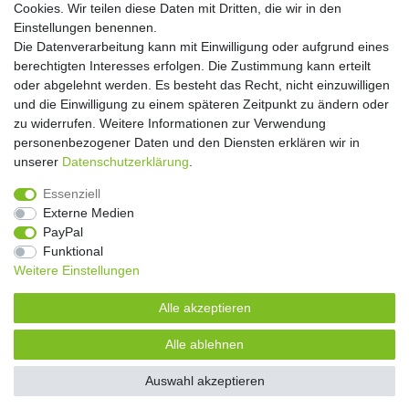
Cookies. Wir teilen diese Daten mit Dritten, die wir in den
** Hierbei handelt es sich um ein Pflichtfeld.
Einstellungen benennen.
Die Datenverarbeitung kann mit Einwilligung oder aufgrund eines
Widerrufs­recht
Widerrufs­formular
Impressum
berechtigten Interesses erfolgen. Die Zustimmung kann erteilt
oder abgelehnt werden. Es besteht das Recht, nicht einzuwilligen
und die Einwilligung zu einem späteren Zeitpunkt zu ändern oder
Daten­schutz­erklärung
AGB
Kontakt
zu widerrufen. Weitere Informationen zur Verwendung
personenbezogener Daten und den Diensten erklären wir in
unserer
Daten­schutz­erklärung
.
Copyright 2016 | Dekushop.de | Alle Rechte vorbehalten. |
Essenziell
Angebote gelten nur für Industrie, Handel, Handwerk und
Externe Medien
Gewerbe. Preise zzgl. gesetzl. Mwst.
PayPal
Funktional
Weitere Einstellungen
Widerrufs­recht
Widerrufs­formular
Impressum
Alle akzeptieren
Daten­schutz­erklärung
AGB
Kontakt
Alle ablehnen
Auswahl akzeptieren