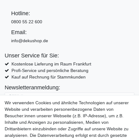
Hotline:
0800 55 22 600
Email:
info@dekushop.de
Unser Service für Sie:
Kostenlose Lieferung im Raum Frankfurt
Profi-Service und persönliche Beratung
Kauf auf Rechnung für Stammkunden
Newsletteranmeldung:
E-MAIL **
Wir verwenden Cookies und ähnliche Technologien auf unserer
Website und verarbeiten personenbezogene Daten von
Hiermit bestätige ich, dass ich die
Daten­schutz­erklärung
gelesen habe. Meine
Besucher:innen unserer Webseite (z.B. IP-Adresse), um z.B.
Einwilligung kann ich jederzeit widerrufen.**
Inhalte und Anzeigen zu personalisieren, Medien von
Drittanbietern einzubinden oder Zugriffe auf unsere Website zu
Abonnieren
analysieren. Die Datenverarbeitung erfolgt erst durch gesetzte