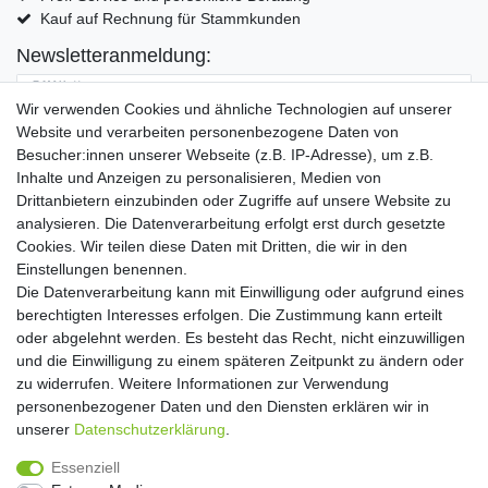
Kauf auf Rechnung für Stammkunden
Newsletteranmeldung:
E-MAIL **
Wir verwenden Cookies und ähnliche Technologien auf unserer
Website und verarbeiten personenbezogene Daten von
Hiermit bestätige ich, dass ich die
Daten­schutz­erklärung
gelesen habe. Meine
Besucher:innen unserer Webseite (z.B. IP-Adresse), um z.B.
Einwilligung kann ich jederzeit widerrufen.**
Inhalte und Anzeigen zu personalisieren, Medien von
Drittanbietern einzubinden oder Zugriffe auf unsere Website zu
Abonnieren
analysieren. Die Datenverarbeitung erfolgt erst durch gesetzte
Cookies. Wir teilen diese Daten mit Dritten, die wir in den
** Hierbei handelt es sich um ein Pflichtfeld.
Einstellungen benennen.
Die Datenverarbeitung kann mit Einwilligung oder aufgrund eines
Widerrufs­recht
Widerrufs­formular
Impressum
berechtigten Interesses erfolgen. Die Zustimmung kann erteilt
oder abgelehnt werden. Es besteht das Recht, nicht einzuwilligen
und die Einwilligung zu einem späteren Zeitpunkt zu ändern oder
Daten­schutz­erklärung
AGB
Kontakt
zu widerrufen. Weitere Informationen zur Verwendung
personenbezogener Daten und den Diensten erklären wir in
unserer
Daten­schutz­erklärung
.
Copyright 2016 | Dekushop.de | Alle Rechte vorbehalten. |
Essenziell
Angebote gelten nur für Industrie, Handel, Handwerk und