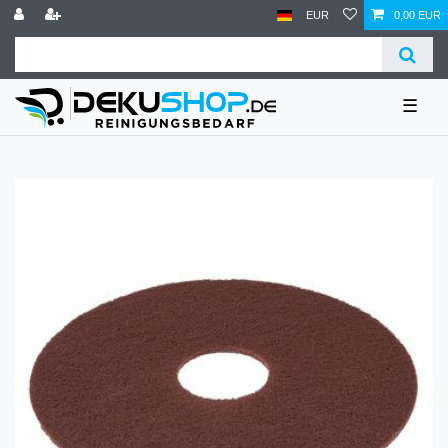
EUR
0,00 EUR
☰