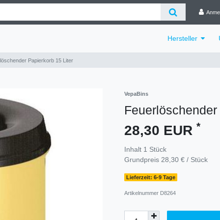
Anme
Hersteller
löschender Papierkorb 15 Liter
VepaBins
Feuerlöschender 
*
28,30 EUR
Inhalt
1
Stück
Grundpreis
28,30 € / Stück
Lieferzeit: 6-9 Tage
Artikelnummer
D8264