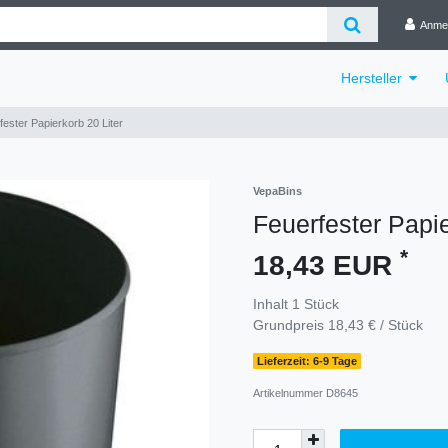
Anme
Hersteller
fester Papierkorb 20 Liter
VepaBins
Feuerfester Papie
*
18,43 EUR
Inhalt
1
Stück
Grundpreis
18,43 € / Stück
Lieferzeit: 6-9 Tage
Artikelnummer
D8645