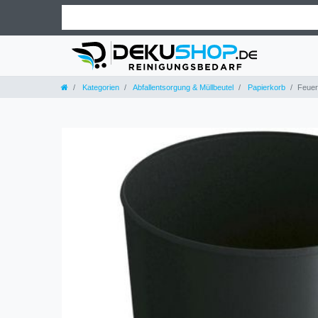
Kategorien
Abfallentsorgung & Müllbeutel
Papierkorb
Feuer