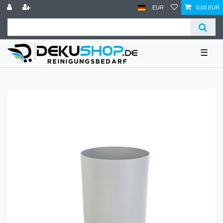
EUR
0,00 EUR
☰