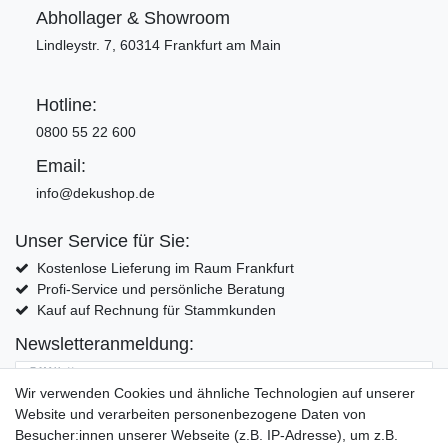
Abhollager & Showroom
Lindleystr. 7, 60314 Frankfurt am Main
Hotline:
0800 55 22 600
Email:
info@dekushop.de
Unser Service für Sie:
Kostenlose Lieferung im Raum Frankfurt
Profi-Service und persönliche Beratung
Kauf auf Rechnung für Stammkunden
Newsletteranmeldung:
E-MAIL **
Wir verwenden Cookies und ähnliche Technologien auf unserer
Website und verarbeiten personenbezogene Daten von
Hiermit bestätige ich, dass ich die
Daten­schutz­erklärung
gelesen habe. Meine
Besucher:innen unserer Webseite (z.B. IP-Adresse), um z.B.
Einwilligung kann ich jederzeit widerrufen.**