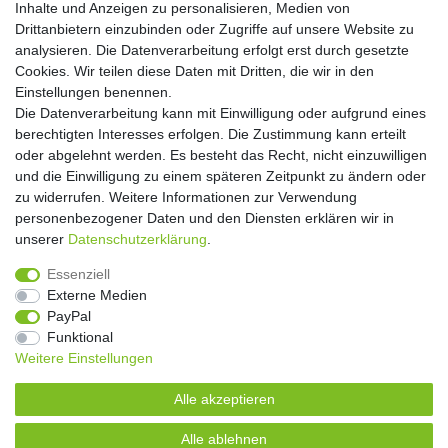
Inhalte und Anzeigen zu personalisieren, Medien von
Drittanbietern einzubinden oder Zugriffe auf unsere Website zu
Abonnieren
analysieren. Die Datenverarbeitung erfolgt erst durch gesetzte
Cookies. Wir teilen diese Daten mit Dritten, die wir in den
** Hierbei handelt es sich um ein Pflichtfeld.
Einstellungen benennen.
Die Datenverarbeitung kann mit Einwilligung oder aufgrund eines
Widerrufs­recht
Widerrufs­formular
Impressum
berechtigten Interesses erfolgen. Die Zustimmung kann erteilt
oder abgelehnt werden. Es besteht das Recht, nicht einzuwilligen
und die Einwilligung zu einem späteren Zeitpunkt zu ändern oder
Daten­schutz­erklärung
AGB
Kontakt
zu widerrufen. Weitere Informationen zur Verwendung
personenbezogener Daten und den Diensten erklären wir in
unserer
Daten­schutz­erklärung
.
Copyright 2016 | Dekushop.de | Alle Rechte vorbehalten. |
Essenziell
Angebote gelten nur für Industrie, Handel, Handwerk und
Externe Medien
Gewerbe. Preise zzgl. gesetzl. Mwst.
PayPal
Funktional
Weitere Einstellungen
Widerrufs­recht
Widerrufs­formular
Impressum
Alle akzeptieren
Daten­schutz­erklärung
AGB
Kontakt
Alle ablehnen