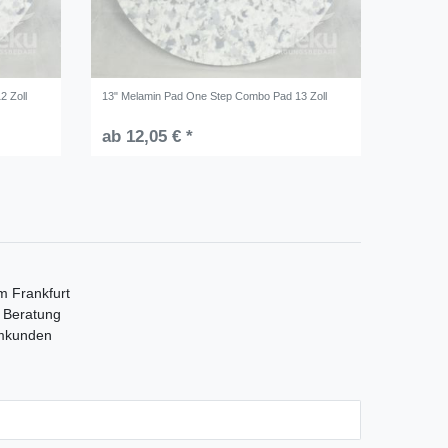
2 Zoll
13" Melamin Pad One Step Combo Pad 13 Zoll
ab 12,05 € *
m Frankfurt
e Beratung
mmkunden