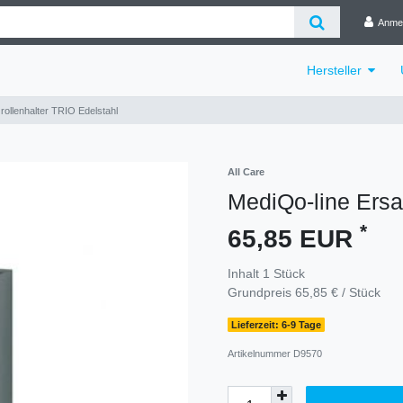
Anme
Hersteller
rollenhalter TRIO Edelstahl
All Care
MediQo-line Ersa
*
65,85 EUR
Inhalt
1
Stück
Grundpreis
65,85 € / Stück
Lieferzeit: 6-9 Tage
Artikelnummer
D9570