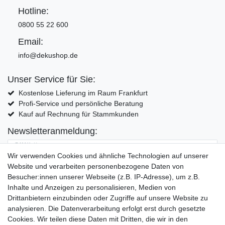
Hotline:
0800 55 22 600
Email:
info@dekushop.de
Unser Service für Sie:
Kostenlose Lieferung im Raum Frankfurt
Profi-Service und persönliche Beratung
Kauf auf Rechnung für Stammkunden
Newsletteranmeldung:
E-MAIL **
Wir verwenden Cookies und ähnliche Technologien auf unserer
Website und verarbeiten personenbezogene Daten von
Hiermit bestätige ich, dass ich die
Daten­schutz­erklärung
gelesen habe. Meine
Besucher:innen unserer Webseite (z.B. IP-Adresse), um z.B.
Einwilligung kann ich jederzeit widerrufen.**
Inhalte und Anzeigen zu personalisieren, Medien von
Drittanbietern einzubinden oder Zugriffe auf unsere Website zu
Abonnieren
analysieren. Die Datenverarbeitung erfolgt erst durch gesetzte
Cookies. Wir teilen diese Daten mit Dritten, die wir in den
** Hierbei handelt es sich um ein Pflichtfeld.