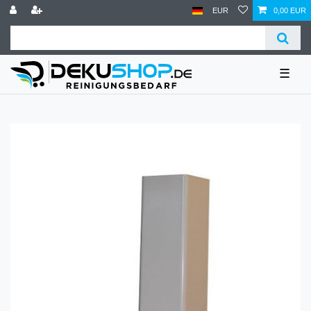
EUR
0,00 EUR
☰