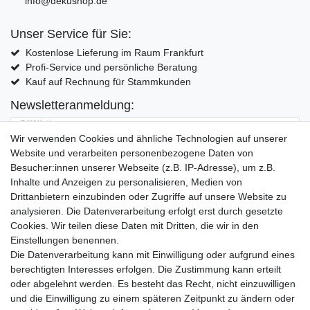
info@dekushop.de
Unser Service für Sie:
Kostenlose Lieferung im Raum Frankfurt
Profi-Service und persönliche Beratung
Kauf auf Rechnung für Stammkunden
Newsletteranmeldung:
E-MAIL **
Wir verwenden Cookies und ähnliche Technologien auf unserer
Website und verarbeiten personenbezogene Daten von
Hiermit bestätige ich, dass ich die
Daten­schutz­erklärung
gelesen habe. Meine
Besucher:innen unserer Webseite (z.B. IP-Adresse), um z.B.
Einwilligung kann ich jederzeit widerrufen.**
Inhalte und Anzeigen zu personalisieren, Medien von
Drittanbietern einzubinden oder Zugriffe auf unsere Website zu
Abonnieren
analysieren. Die Datenverarbeitung erfolgt erst durch gesetzte
Cookies. Wir teilen diese Daten mit Dritten, die wir in den
** Hierbei handelt es sich um ein Pflichtfeld.
Einstellungen benennen.
Die Datenverarbeitung kann mit Einwilligung oder aufgrund eines
Widerrufs­recht
Widerrufs­formular
Impressum
berechtigten Interesses erfolgen. Die Zustimmung kann erteilt
oder abgelehnt werden. Es besteht das Recht, nicht einzuwilligen
und die Einwilligung zu einem späteren Zeitpunkt zu ändern oder
Daten­schutz­erklärung
AGB
Kontakt