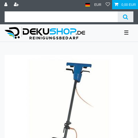
EUR
0,00 EUR
☰