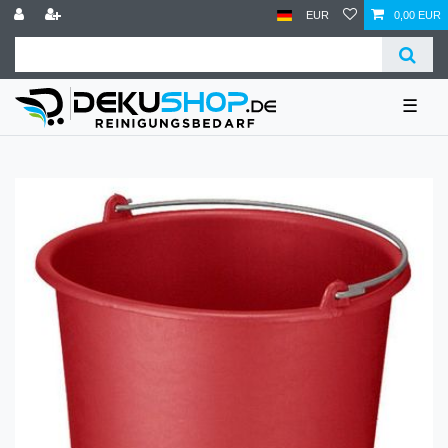
EUR
0,00 EUR
☰