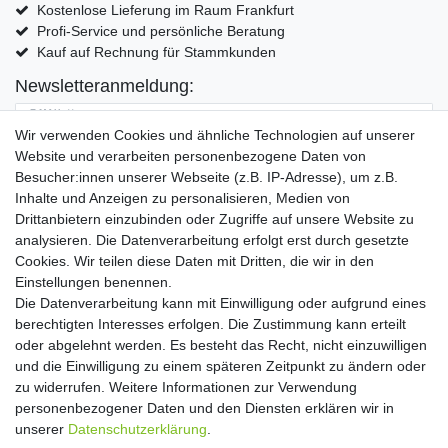
Kostenlose Lieferung im Raum Frankfurt
Profi-Service und persönliche Beratung
Kauf auf Rechnung für Stammkunden
Newsletteranmeldung:
E-MAIL **
Wir verwenden Cookies und ähnliche Technologien auf unserer
Website und verarbeiten personenbezogene Daten von
Hiermit bestätige ich, dass ich die
Daten­schutz­erklärung
gelesen habe. Meine
Besucher:innen unserer Webseite (z.B. IP-Adresse), um z.B.
Einwilligung kann ich jederzeit widerrufen.**
Inhalte und Anzeigen zu personalisieren, Medien von
Drittanbietern einzubinden oder Zugriffe auf unsere Website zu
Abonnieren
analysieren. Die Datenverarbeitung erfolgt erst durch gesetzte
Cookies. Wir teilen diese Daten mit Dritten, die wir in den
** Hierbei handelt es sich um ein Pflichtfeld.
Einstellungen benennen.
Die Datenverarbeitung kann mit Einwilligung oder aufgrund eines
Widerrufs­recht
Widerrufs­formular
Impressum
berechtigten Interesses erfolgen. Die Zustimmung kann erteilt
oder abgelehnt werden. Es besteht das Recht, nicht einzuwilligen
und die Einwilligung zu einem späteren Zeitpunkt zu ändern oder
Daten­schutz­erklärung
AGB
Kontakt
zu widerrufen. Weitere Informationen zur Verwendung
personenbezogener Daten und den Diensten erklären wir in
unserer
Daten­schutz­erklärung
.