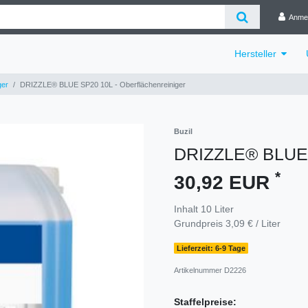
Anme
Hersteller
ger
DRIZZLE® BLUE SP20 10L - Oberflächenreiniger
Buzil
DRIZZLE® BLUE S
*
30,92 EUR
Inhalt
10
Liter
Grundpreis
3,09 € / Liter
Lieferzeit: 6-9 Tage
Artikelnummer
D2226
Staffelpreise: