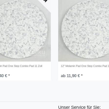
in Pad One Step Combo Pad 11 Zoll
12" Melamin Pad One Step Combo Pad 1
40 € *
ab 11,90 € *
Unser Service für Sie: