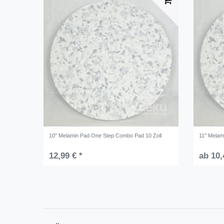
10" Melamin Pad One Step Combo Pad 10 Zoll
11" Melam
12,99 € *
ab 10,