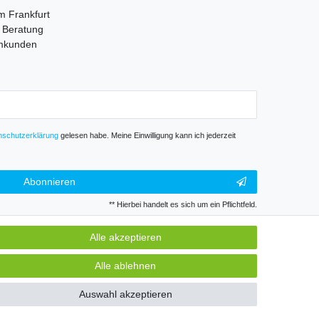
m Frankfurt
e Beratung
mmkunden
­schutz­erklärung
gelesen habe. Meine Einwilligung kann ich jederzeit
Abonnieren
** Hierbei handelt es sich um ein Pflichtfeld.
Alle akzeptieren
GB
Kontakt
Alle ablehnen
Auswahl akzeptieren
k und Gewerbe. Preise zzgl. gesetzl. Mwst.