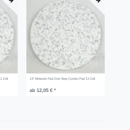
2 Zoll
13" Melamin Pad One Step Combo Pad 13 Zoll
ab 12,05 € *