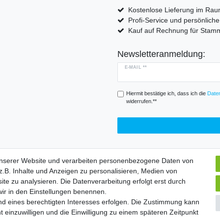
Kostenlose Lieferung im Rau
Profi-Service und persönlich
Kauf auf Rechnung für Sta
Newsletteranmeldung:
E-MAIL **
Hiermit bestätige ich, dass ich die
Daten
widerrufen.**
unserer Website und verarbeiten personenbezogene Daten von
.B. Inhalte und Anzeigen zu personalisieren, Medien von
Widerrufs­formular
Impressum
Daten­schutz­erklärung
A
ite zu analysieren. Die Datenverarbeitung erfolgt erst durch
 wir in den Einstellungen benennen.
nd eines berechtigten Interesses erfolgen. Die Zustimmung kann
chte vorbehalten. | Angebote gelten nur für Industrie, Handel, Handwer
t einzuwilligen und die Einwilligung zu einem späteren Zeitpunkt