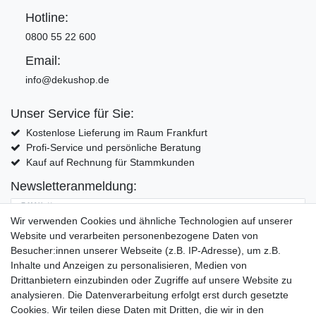
Hotline:
0800 55 22 600
Email:
info@dekushop.de
Unser Service für Sie:
Kostenlose Lieferung im Raum Frankfurt
Profi-Service und persönliche Beratung
Kauf auf Rechnung für Stammkunden
Newsletteranmeldung:
E-MAIL **
Wir verwenden Cookies und ähnliche Technologien auf unserer
Website und verarbeiten personenbezogene Daten von
Hiermit bestätige ich, dass ich die
Daten­schutz­erklärung
gelesen habe. Meine
Besucher:innen unserer Webseite (z.B. IP-Adresse), um z.B.
Einwilligung kann ich jederzeit widerrufen.**
Inhalte und Anzeigen zu personalisieren, Medien von
Drittanbietern einzubinden oder Zugriffe auf unsere Website zu
Abonnieren
analysieren. Die Datenverarbeitung erfolgt erst durch gesetzte
Cookies. Wir teilen diese Daten mit Dritten, die wir in den
** Hierbei handelt es sich um ein Pflichtfeld.