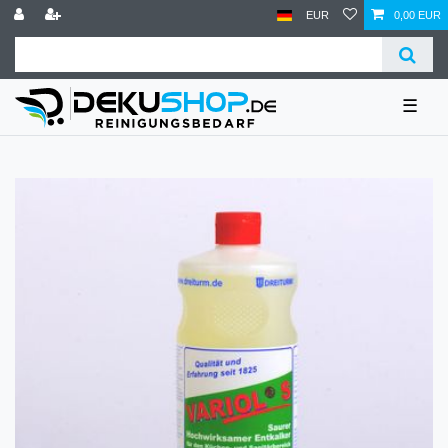
EUR
0,00 EUR
☰