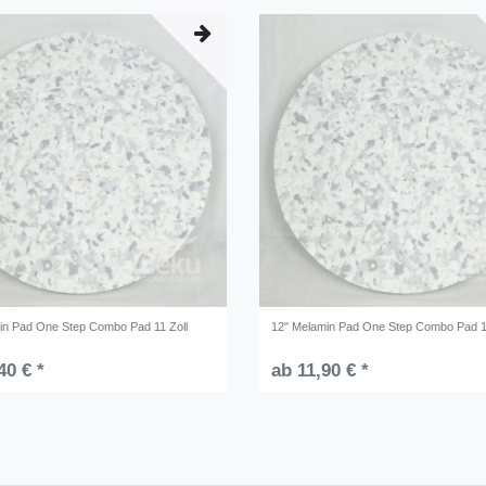
in Pad One Step Combo Pad 11 Zoll
12" Melamin Pad One Step Combo Pad 1
40 € *
ab 11,90 € *