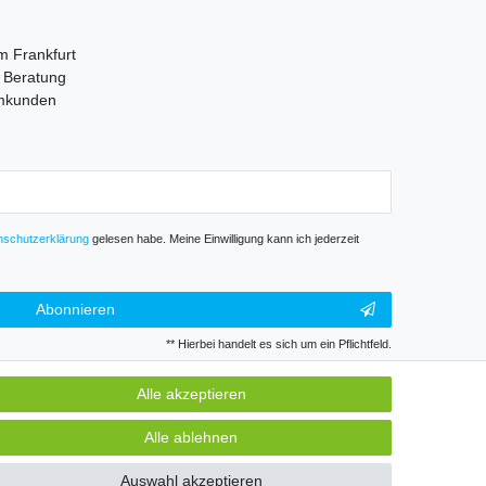
m Frankfurt
e Beratung
mmkunden
­schutz­erklärung
gelesen habe. Meine Einwilligung kann ich jederzeit
Abonnieren
** Hierbei handelt es sich um ein Pflichtfeld.
Alle akzeptieren
GB
Kontakt
Alle ablehnen
Auswahl akzeptieren
k und Gewerbe. Preise zzgl. gesetzl. Mwst.