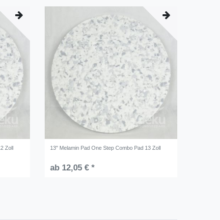
2 Zoll
13" Melamin Pad One Step Combo Pad 13 Zoll
ab 12,05 € *