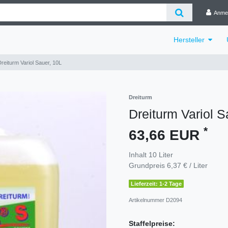
Anme
Hersteller
reiturm Variol Sauer, 10L
Dreiturm
Dreiturm Variol S
*
63,66 EUR
Inhalt
10
Liter
Grundpreis
6,37 € / Liter
Lieferzeit: 1-2 Tage
Artikelnummer
D2094
Staffelpreise: