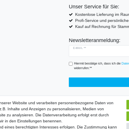
Unser Service für Sie:
Kostenlose Lieferung im Rau
Profi-Service und persönlich
Kauf auf Rechnung für Sta
Newsletteranmeldung:
E-MAIL **
Hiermit bestätige ich, dass ich die
Daten
widerrufen.**
unserer Website und verarbeiten personenbezogene Daten von
.B. Inhalte und Anzeigen zu personalisieren, Medien von
Widerrufs­formular
Impressum
Daten­schutz­erklärung
A
ite zu analysieren. Die Datenverarbeitung erfolgt erst durch
 wir in den Einstellungen benennen.
nd eines berechtigten Interesses erfolgen. Die Zustimmung kann
chte vorbehalten. | Angebote gelten nur für Industrie, Handel, Handwer