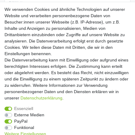
E-MAIL **
Wir verwenden Cookies und ähnliche Technologien auf unserer
Website und verarbeiten personenbezogene Daten von
Hiermit bestätige ich, dass ich die
Daten­schutz­erklärung
gelesen habe. Meine
Besucher:innen unserer Webseite (z.B. IP-Adresse), um z.B.
Einwilligung kann ich jederzeit widerrufen.**
Inhalte und Anzeigen zu personalisieren, Medien von
Drittanbietern einzubinden oder Zugriffe auf unsere Website zu
Abonnieren
analysieren. Die Datenverarbeitung erfolgt erst durch gesetzte
Cookies. Wir teilen diese Daten mit Dritten, die wir in den
** Hierbei handelt es sich um ein Pflichtfeld.
Einstellungen benennen.
Die Datenverarbeitung kann mit Einwilligung oder aufgrund eines
Widerrufs­recht
Widerrufs­formular
Impressum
berechtigten Interesses erfolgen. Die Zustimmung kann erteilt
oder abgelehnt werden. Es besteht das Recht, nicht einzuwilligen
und die Einwilligung zu einem späteren Zeitpunkt zu ändern oder
Daten­schutz­erklärung
AGB
Kontakt
zu widerrufen. Weitere Informationen zur Verwendung
personenbezogener Daten und den Diensten erklären wir in
unserer
Daten­schutz­erklärung
.
Copyright 2016 | Dekushop.de | Alle Rechte vorbehalten. |
Essenziell
Angebote gelten nur für Industrie, Handel, Handwerk und
Externe Medien
Gewerbe. Preise zzgl. gesetzl. Mwst.
PayPal
Funktional
Weitere Einstellungen