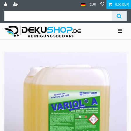
EUR
0,00 EUR
☰