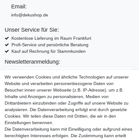
Email:
info@dekushop.de
Unser Service für Sie:
Kostenlose Lieferung im Raum Frankfurt
Profi-Service und persönliche Beratung
Kauf auf Rechnung für Stammkunden
Newsletteranmeldung:
E-MAIL **
Wir verwenden Cookies und ähnliche Technologien auf unserer
Website und verarbeiten personenbezogene Daten von
Hiermit bestätige ich, dass ich die
Daten­schutz­erklärung
gelesen habe. Meine
Besucher:innen unserer Webseite (z.B. IP-Adresse), um z.B.
Einwilligung kann ich jederzeit widerrufen.**
Inhalte und Anzeigen zu personalisieren, Medien von
Drittanbietern einzubinden oder Zugriffe auf unsere Website zu
Abonnieren
analysieren. Die Datenverarbeitung erfolgt erst durch gesetzte
Cookies. Wir teilen diese Daten mit Dritten, die wir in den
** Hierbei handelt es sich um ein Pflichtfeld.
Einstellungen benennen.
Die Datenverarbeitung kann mit Einwilligung oder aufgrund eines
Widerrufs­recht
Widerrufs­formular
Impressum
berechtigten Interesses erfolgen. Die Zustimmung kann erteilt