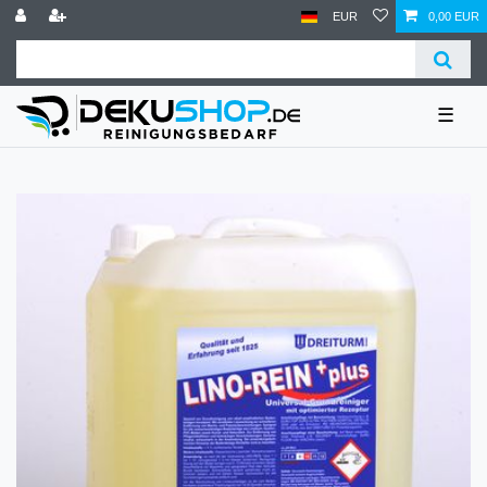
EUR
0,00 EUR
☰