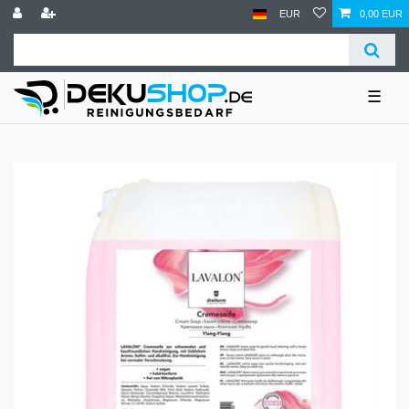
EUR
0,00 EUR
☰