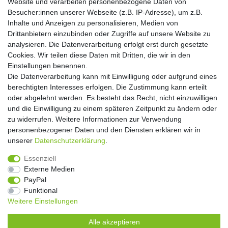
Website und verarbeiten personenbezogene Daten von
Hiermit bestätige ich, dass ich die
Daten­schutz­erklärung
gelesen habe. Meine
Besucher:innen unserer Webseite (z.B. IP-Adresse), um z.B.
Einwilligung kann ich jederzeit widerrufen.**
Inhalte und Anzeigen zu personalisieren, Medien von
Drittanbietern einzubinden oder Zugriffe auf unsere Website zu
Abonnieren
analysieren. Die Datenverarbeitung erfolgt erst durch gesetzte
Cookies. Wir teilen diese Daten mit Dritten, die wir in den
** Hierbei handelt es sich um ein Pflichtfeld.
Einstellungen benennen.
Die Datenverarbeitung kann mit Einwilligung oder aufgrund eines
Widerrufs­recht
Widerrufs­formular
Impressum
berechtigten Interesses erfolgen. Die Zustimmung kann erteilt
oder abgelehnt werden. Es besteht das Recht, nicht einzuwilligen
und die Einwilligung zu einem späteren Zeitpunkt zu ändern oder
Daten­schutz­erklärung
AGB
Kontakt
zu widerrufen. Weitere Informationen zur Verwendung
personenbezogener Daten und den Diensten erklären wir in
unserer
Daten­schutz­erklärung
.
Copyright 2016 | Dekushop.de | Alle Rechte vorbehalten. |
Essenziell
Angebote gelten nur für Industrie, Handel, Handwerk und
Externe Medien
Gewerbe. Preise zzgl. gesetzl. Mwst.
PayPal
Funktional
Weitere Einstellungen
Widerrufs­recht
Widerrufs­formular
Impressum
Alle akzeptieren