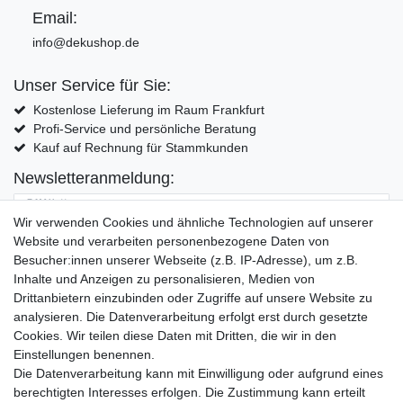
Email:
info@dekushop.de
Unser Service für Sie:
Kostenlose Lieferung im Raum Frankfurt
Profi-Service und persönliche Beratung
Kauf auf Rechnung für Stammkunden
Newsletteranmeldung:
E-MAIL **
Wir verwenden Cookies und ähnliche Technologien auf unserer
Website und verarbeiten personenbezogene Daten von
Hiermit bestätige ich, dass ich die
Daten­schutz­erklärung
gelesen habe. Meine
Besucher:innen unserer Webseite (z.B. IP-Adresse), um z.B.
Einwilligung kann ich jederzeit widerrufen.**
Inhalte und Anzeigen zu personalisieren, Medien von
Drittanbietern einzubinden oder Zugriffe auf unsere Website zu
Abonnieren
analysieren. Die Datenverarbeitung erfolgt erst durch gesetzte
Cookies. Wir teilen diese Daten mit Dritten, die wir in den
** Hierbei handelt es sich um ein Pflichtfeld.
Einstellungen benennen.
Die Datenverarbeitung kann mit Einwilligung oder aufgrund eines
Widerrufs­recht
Widerrufs­formular
Impressum
berechtigten Interesses erfolgen. Die Zustimmung kann erteilt