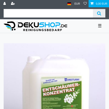
EUR
0,00 EUR
☰