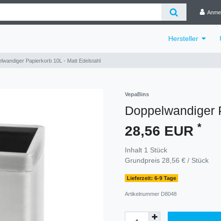
Anme
Hersteller
lwandiger Papierkorb 10L - Matt Edelstahl
VepaBins
Doppelwandiger P
*
28,56 EUR
Inhalt
1
Stück
Grundpreis
28,56 € / Stück
Lieferzeit: 6-9 Tage
Artikelnummer
D8048