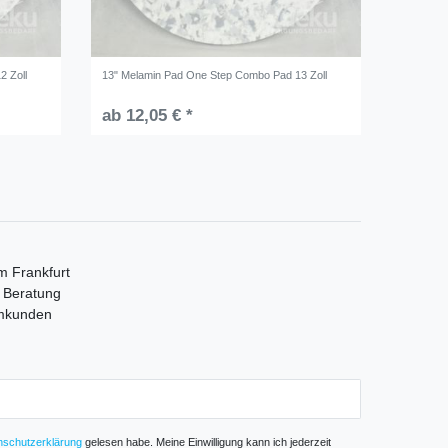
2 Zoll
13" Melamin Pad One Step Combo Pad 13 Zoll
ab 12,05 € *
m Frankfurt
e Beratung
mmkunden
­schutz­erklärung
gelesen habe. Meine Einwilligung kann ich jederzeit