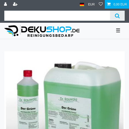
EUR
0,00 EUR
☰