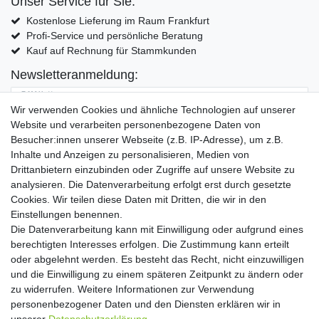
Unser Service für Sie:
Kostenlose Lieferung im Raum Frankfurt
Profi-Service und persönliche Beratung
Kauf auf Rechnung für Stammkunden
Newsletteranmeldung:
E-MAIL **
Wir verwenden Cookies und ähnliche Technologien auf unserer
Website und verarbeiten personenbezogene Daten von
Hiermit bestätige ich, dass ich die
Daten­schutz­erklärung
gelesen habe. Meine
Besucher:innen unserer Webseite (z.B. IP-Adresse), um z.B.
Einwilligung kann ich jederzeit widerrufen.**
Inhalte und Anzeigen zu personalisieren, Medien von
Drittanbietern einzubinden oder Zugriffe auf unsere Website zu
Abonnieren
analysieren. Die Datenverarbeitung erfolgt erst durch gesetzte
Cookies. Wir teilen diese Daten mit Dritten, die wir in den
** Hierbei handelt es sich um ein Pflichtfeld.
Einstellungen benennen.
Die Datenverarbeitung kann mit Einwilligung oder aufgrund eines
Widerrufs­recht
Widerrufs­formular
Impressum
berechtigten Interesses erfolgen. Die Zustimmung kann erteilt
oder abgelehnt werden. Es besteht das Recht, nicht einzuwilligen
und die Einwilligung zu einem späteren Zeitpunkt zu ändern oder
Daten­schutz­erklärung
AGB
Kontakt
zu widerrufen. Weitere Informationen zur Verwendung
personenbezogener Daten und den Diensten erklären wir in