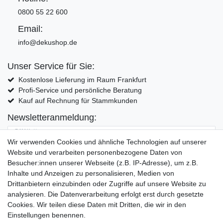
0800 55 22 600
Email:
info@dekushop.de
Unser Service für Sie:
Kostenlose Lieferung im Raum Frankfurt
Profi-Service und persönliche Beratung
Kauf auf Rechnung für Stammkunden
Newsletteranmeldung:
E-MAIL **
Wir verwenden Cookies und ähnliche Technologien auf unserer
Website und verarbeiten personenbezogene Daten von
Hiermit bestätige ich, dass ich die
Daten­schutz­erklärung
gelesen habe. Meine
Besucher:innen unserer Webseite (z.B. IP-Adresse), um z.B.
Einwilligung kann ich jederzeit widerrufen.**
Inhalte und Anzeigen zu personalisieren, Medien von
Drittanbietern einzubinden oder Zugriffe auf unsere Website zu
Abonnieren
analysieren. Die Datenverarbeitung erfolgt erst durch gesetzte
Cookies. Wir teilen diese Daten mit Dritten, die wir in den
** Hierbei handelt es sich um ein Pflichtfeld.
Einstellungen benennen.