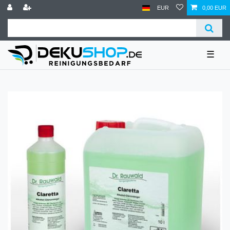
EUR
0,00 EUR
☰