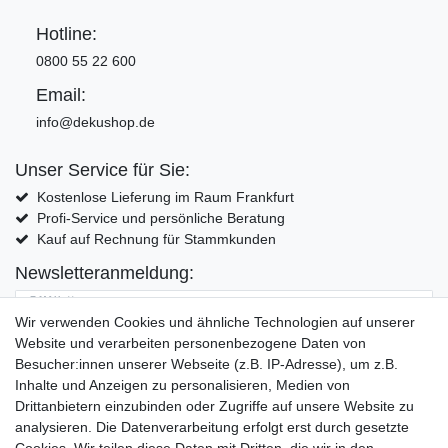
Hotline:
0800 55 22 600
Email:
info@dekushop.de
Unser Service für Sie:
Kostenlose Lieferung im Raum Frankfurt
Profi-Service und persönliche Beratung
Kauf auf Rechnung für Stammkunden
Newsletteranmeldung:
E-MAIL **
Wir verwenden Cookies und ähnliche Technologien auf unserer
Website und verarbeiten personenbezogene Daten von
Hiermit bestätige ich, dass ich die
Daten­schutz­erklärung
gelesen habe. Meine
Besucher:innen unserer Webseite (z.B. IP-Adresse), um z.B.
Einwilligung kann ich jederzeit widerrufen.**
Inhalte und Anzeigen zu personalisieren, Medien von
Drittanbietern einzubinden oder Zugriffe auf unsere Website zu
Abonnieren
analysieren. Die Datenverarbeitung erfolgt erst durch gesetzte