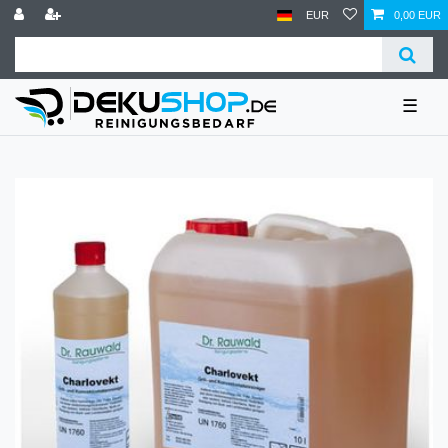
EUR
0,00 EUR
☰