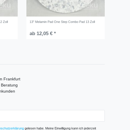
2 Zoll
13" Melamin Pad One Step Combo Pad 13 Zoll
ab 12,05 € *
m Frankfurt
e Beratung
mmkunden
­schutz­erklärung
gelesen habe. Meine Einwilligung kann ich jederzeit