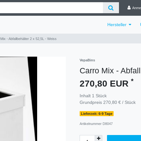
Anme
Hersteller
Mix - Abfallbehälter 2 x 52,5L - Weiss
VepaBins
Carro Mix - Abfal
*
270,80 EUR
Inhalt
1
Stück
Grundpreis
270,80 € / Stück
Lieferzeit: 6-9 Tage
Artikelnummer
D8047