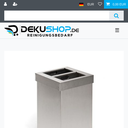
EUR
0,00 EUR
☰