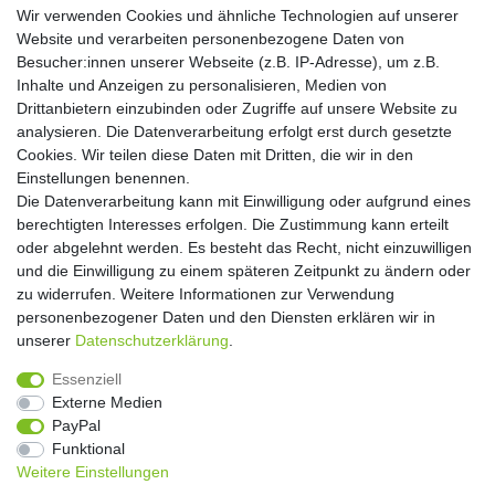
Wir verwenden Cookies und ähnliche Technologien auf unserer
Website und verarbeiten personenbezogene Daten von
Hiermit bestätige ich, dass ich die
Daten­schutz­erklärung
gelesen habe. Meine
Besucher:innen unserer Webseite (z.B. IP-Adresse), um z.B.
Einwilligung kann ich jederzeit widerrufen.**
Inhalte und Anzeigen zu personalisieren, Medien von
Drittanbietern einzubinden oder Zugriffe auf unsere Website zu
Abonnieren
analysieren. Die Datenverarbeitung erfolgt erst durch gesetzte
Cookies. Wir teilen diese Daten mit Dritten, die wir in den
** Hierbei handelt es sich um ein Pflichtfeld.
Einstellungen benennen.
Die Datenverarbeitung kann mit Einwilligung oder aufgrund eines
Widerrufs­recht
Widerrufs­formular
Impressum
berechtigten Interesses erfolgen. Die Zustimmung kann erteilt
oder abgelehnt werden. Es besteht das Recht, nicht einzuwilligen
und die Einwilligung zu einem späteren Zeitpunkt zu ändern oder
Daten­schutz­erklärung
AGB
Kontakt
zu widerrufen. Weitere Informationen zur Verwendung
personenbezogener Daten und den Diensten erklären wir in
unserer
Daten­schutz­erklärung
.
Copyright 2016 | Dekushop.de | Alle Rechte vorbehalten. |
Essenziell
Angebote gelten nur für Industrie, Handel, Handwerk und
Externe Medien
Gewerbe. Preise zzgl. gesetzl. Mwst.
PayPal
Funktional
Weitere Einstellungen
Widerrufs­recht
Widerrufs­formular
Impressum