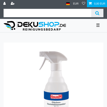
EUR
0,00 EUR
☰