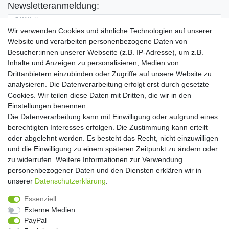
Newsletteranmeldung:
E-MAIL **
Wir verwenden Cookies und ähnliche Technologien auf unserer
Website und verarbeiten personenbezogene Daten von
Hiermit bestätige ich, dass ich die
Daten­schutz­erklärung
gelesen habe. Meine
Besucher:innen unserer Webseite (z.B. IP-Adresse), um z.B.
Einwilligung kann ich jederzeit widerrufen.**
Inhalte und Anzeigen zu personalisieren, Medien von
Drittanbietern einzubinden oder Zugriffe auf unsere Website zu
Abonnieren
analysieren. Die Datenverarbeitung erfolgt erst durch gesetzte
Cookies. Wir teilen diese Daten mit Dritten, die wir in den
** Hierbei handelt es sich um ein Pflichtfeld.
Einstellungen benennen.
Die Datenverarbeitung kann mit Einwilligung oder aufgrund eines
Widerrufs­recht
Widerrufs­formular
Impressum
berechtigten Interesses erfolgen. Die Zustimmung kann erteilt
oder abgelehnt werden. Es besteht das Recht, nicht einzuwilligen
und die Einwilligung zu einem späteren Zeitpunkt zu ändern oder
Daten­schutz­erklärung
AGB
Kontakt
zu widerrufen. Weitere Informationen zur Verwendung
personenbezogener Daten und den Diensten erklären wir in
unserer
Daten­schutz­erklärung
.
Copyright 2016 | Dekushop.de | Alle Rechte vorbehalten. |
Essenziell
Angebote gelten nur für Industrie, Handel, Handwerk und
Externe Medien
Gewerbe. Preise zzgl. gesetzl. Mwst.
PayPal