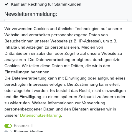
Kauf auf Rechnung für Stammkunden
Newsletteranmeldung:
E-MAIL **
Wir verwenden Cookies und ähnliche Technologien auf unserer
Website und verarbeiten personenbezogene Daten von
Hiermit bestätige ich, dass ich die
Daten­schutz­erklärung
gelesen habe. Meine
Besucher:innen unserer Webseite (z.B. IP-Adresse), um z.B.
Einwilligung kann ich jederzeit widerrufen.**
Inhalte und Anzeigen zu personalisieren, Medien von
Drittanbietern einzubinden oder Zugriffe auf unsere Website zu
Abonnieren
analysieren. Die Datenverarbeitung erfolgt erst durch gesetzte
Cookies. Wir teilen diese Daten mit Dritten, die wir in den
** Hierbei handelt es sich um ein Pflichtfeld.
Einstellungen benennen.
Die Datenverarbeitung kann mit Einwilligung oder aufgrund eines
Widerrufs­recht
Widerrufs­formular
Impressum
berechtigten Interesses erfolgen. Die Zustimmung kann erteilt
oder abgelehnt werden. Es besteht das Recht, nicht einzuwilligen
und die Einwilligung zu einem späteren Zeitpunkt zu ändern oder
Daten­schutz­erklärung
AGB
Kontakt
zu widerrufen. Weitere Informationen zur Verwendung
personenbezogener Daten und den Diensten erklären wir in
unserer
Daten­schutz­erklärung
.
Copyright 2016 | Dekushop.de | Alle Rechte vorbehalten. |
Essenziell
Angebote gelten nur für Industrie, Handel, Handwerk und
Externe Medien