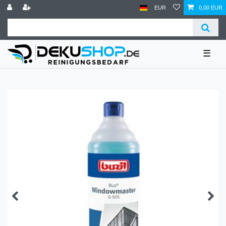
EUR
0,00 EUR
☰