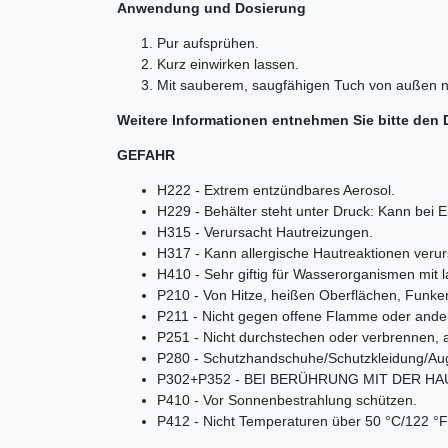
Anwendung und Dosierung
Pur aufsprühen.
Kurz einwirken lassen.
Mit sauberem, saugfähigen Tuch von außen na
Weitere Informationen entnehmen Sie bitte den 
GEFAHR
H222 - Extrem entzündbares Aerosol.
H229 - Behälter steht unter Druck: Kann bei
H315 - Verursacht Hautreizungen.
H317 - Kann allergische Hautreaktionen veru
H410 - Sehr giftig für Wasserorganismen mit l
P210 - Von Hitze, heißen Oberflächen, Funke
P211 - Nicht gegen offene Flamme oder ande
P251 - Nicht durchstechen oder verbrennen,
P280 - Schutzhandschuhe/Schutzkleidung/Au
P302+P352 - BEI BERÜHRUNG MIT DER HAUT:
P410 - Vor Sonnenbestrahlung schützen.
P412 - Nicht Temperaturen über 50 °C/122 °F