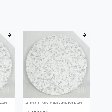
2 Zoll
13" Melamin Pad One Step Combo Pad 13 Zoll