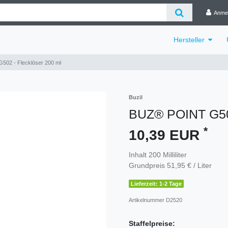
Anme
Hersteller
02 - Flecklöser 200 ml
Buzil
BUZ® POINT G502
*
10,39 EUR
Inhalt
200
Milliliter
Grundpreis
51,95 € / Liter
Lieferzeit: 1-2 Tage
Artikelnummer
D2520
Staffelpreise: