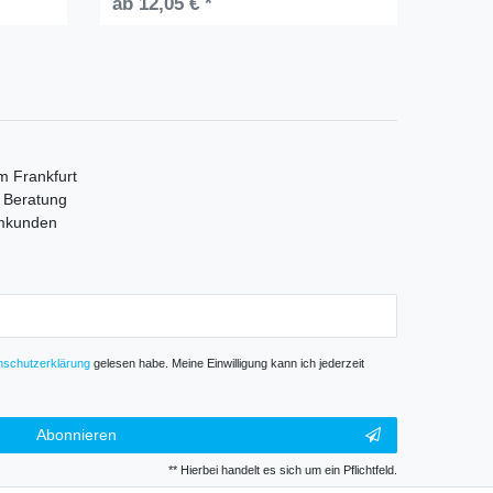
ab 12,05 € *
m Frankfurt
e Beratung
mmkunden
­schutz­erklärung
gelesen habe. Meine Einwilligung kann ich jederzeit
Abonnieren
** Hierbei handelt es sich um ein Pflichtfeld.