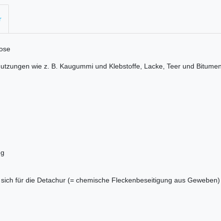
r
Dose
mutzungen wie z. B. Kaugummi und Klebstoffe, Lacke, Teer und Bitume
ng
 sich für die Detachur (= chemische Fleckenbeseitigung aus Geweben) 