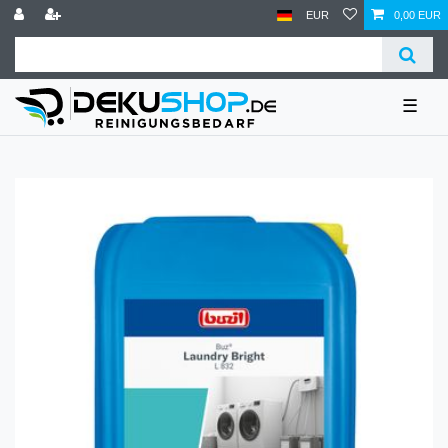
EUR
0,00 EUR
☰