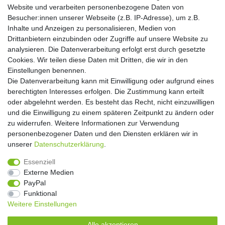
Website und verarbeiten personenbezogene Daten von
Hiermit bestätige ich, dass ich die
Daten­schutz­erklärung
gelesen habe. Meine
Besucher:innen unserer Webseite (z.B. IP-Adresse), um z.B.
Einwilligung kann ich jederzeit widerrufen.**
Inhalte und Anzeigen zu personalisieren, Medien von
Drittanbietern einzubinden oder Zugriffe auf unsere Website zu
Abonnieren
analysieren. Die Datenverarbeitung erfolgt erst durch gesetzte
Cookies. Wir teilen diese Daten mit Dritten, die wir in den
** Hierbei handelt es sich um ein Pflichtfeld.
Einstellungen benennen.
Die Datenverarbeitung kann mit Einwilligung oder aufgrund eines
Widerrufs­recht
Widerrufs­formular
Impressum
berechtigten Interesses erfolgen. Die Zustimmung kann erteilt
oder abgelehnt werden. Es besteht das Recht, nicht einzuwilligen
und die Einwilligung zu einem späteren Zeitpunkt zu ändern oder
Daten­schutz­erklärung
AGB
Kontakt
zu widerrufen. Weitere Informationen zur Verwendung
personenbezogener Daten und den Diensten erklären wir in
unserer
Daten­schutz­erklärung
.
Copyright 2016 | Dekushop.de | Alle Rechte vorbehalten. |
Essenziell
Angebote gelten nur für Industrie, Handel, Handwerk und
Externe Medien
Gewerbe. Preise zzgl. gesetzl. Mwst.
PayPal
Funktional
Weitere Einstellungen
Widerrufs­recht
Widerrufs­formular
Impressum
Alle akzeptieren