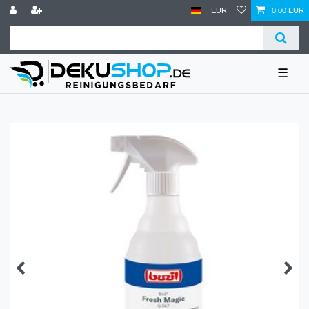
EUR
0,00 EUR
☰