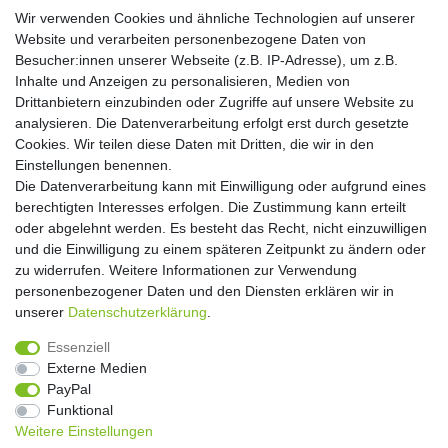
Wir verwenden Cookies und ähnliche Technologien auf unserer
Website und verarbeiten personenbezogene Daten von
Hiermit bestätige ich, dass ich die
Daten­schutz­erklärung
gelesen habe. Meine
Besucher:innen unserer Webseite (z.B. IP-Adresse), um z.B.
Einwilligung kann ich jederzeit widerrufen.**
Inhalte und Anzeigen zu personalisieren, Medien von
Drittanbietern einzubinden oder Zugriffe auf unsere Website zu
Abonnieren
analysieren. Die Datenverarbeitung erfolgt erst durch gesetzte
Cookies. Wir teilen diese Daten mit Dritten, die wir in den
** Hierbei handelt es sich um ein Pflichtfeld.
Einstellungen benennen.
Die Datenverarbeitung kann mit Einwilligung oder aufgrund eines
Widerrufs­recht
Widerrufs­formular
Impressum
berechtigten Interesses erfolgen. Die Zustimmung kann erteilt
oder abgelehnt werden. Es besteht das Recht, nicht einzuwilligen
und die Einwilligung zu einem späteren Zeitpunkt zu ändern oder
Daten­schutz­erklärung
AGB
Kontakt
zu widerrufen. Weitere Informationen zur Verwendung
personenbezogener Daten und den Diensten erklären wir in
unserer
Daten­schutz­erklärung
.
Copyright 2016 | Dekushop.de | Alle Rechte vorbehalten. |
Essenziell
Angebote gelten nur für Industrie, Handel, Handwerk und
Externe Medien
Gewerbe. Preise zzgl. gesetzl. Mwst.
PayPal
Funktional
Weitere Einstellungen
Widerrufs­recht
Widerrufs­formular
Impressum